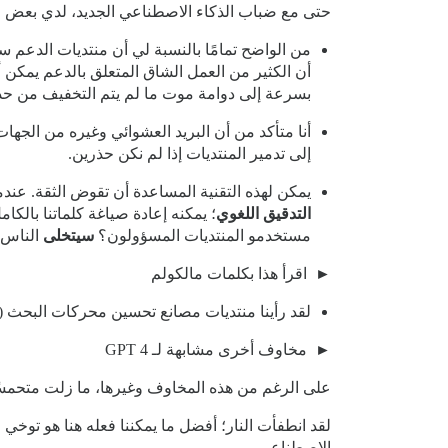
حتى مع ضباب الذكاء الاصطناعي الجديد، لدي بعض ا
أن الكثير من العمل الشاق المتعلق بالدعم يمكن 
بسرعة إلى دوامة موت ما لم يتم التخفيف من حد
أنا متأكد من أن البريد العشوائي وغيره من الجها
إلى تدمير المنتديات إذا لم نكن حذرين.
يمكن لهذه التقنية المساعدة أن تقوض الثقة. عندما
التدقيق اللغوي
؛ يمكنه إعادة صياغة كلماتنا بالك
مستخدمو المنتديات المسؤولون؟
سيتخلى
الناس ع
اقرأ هذا بكلمات مالكولم
لقد رأينا منتديات مصانع تحسين محركات البحث (SEO) في الماضي؛ سنرى إصدارات أكثر تفصيلاً ومخيفة من هذا.
مخاوف أخرى مشابهة لـ GPT 4
على الرغم من هذه المخاوف وغيرها، ما زلت متحمسًا ومت
لقد انطفأت النار؛ أفضل ما يمكننا فعله هنا هو توخي ا
الاصطناعي…