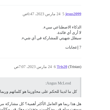
jesus2099
5
24 مارس 2023، 6:47ص
الذكاء الاصطناعي سيء.
لا أرى أي فائدة.
سيقلل شهيتي للمشاركة في أي شيء.
7 إعجابات
(Tristan)
Tris20
6
24 مارس 2023، 7:07ص
Angus McLeod:
كل ما لدينا للحكم على محاورينا هو كلماتهم وربم
هل هذا ربما هو العامل الأكثر أهمية؟ كل مشاركة مر
سمعت سام في بودكاست، وتحدثت معك في مكالمة الفيد