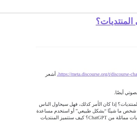
https://meta.discourse.org/t/discourse-ch
أشعر
وتي أيضًا.
لمستخدمين بإنشاء منشورات باستخدام ChatGPT ونسخها ولصقها في المنتديات؟ إذا كان الأمر كذلك، فهل سيحاول الناس
 سنكترث إذا كتب شخص ما شيئًا “بشكل طبيعي” أو استخدم مساعدة
الذكاء الاصطناعي؟ هل سيكون هناك فائدة كبيرة للمنتديات والمواقع بشكل عام إذا كان بإمكان الأشخاص الحصول على إجابات مماثلة من ChatGPT؟ كيف ستتميز المنتديات