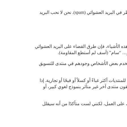
هذا السياق يقودني إلى استنتاجات أكثر حذرًا (أو أسئلة ربما) حول كيفية تأثير ذلك على المنتديات. على سبيل المثال، دعنا ننظر في البريد العشوائي (spam). نحن لا نحب البريد
ني. إذا لم يفعل هذه الأشياء، فإن طرق القضاء على البريد العشوائي
 أو… “سام” (آسف لم أستطع المقاومة).
يستخدم بعض الأشخاص وجودهم في منتدى للتسويق
ات أكثر غباءً أو كسلاً أو قبحًا أو تجارية. إذا
ن منتدى آخر غير متأثر بنموذج لغوي كبير، أو
 على العمل، لكنني لست متأكدًا من أنه سيقلل