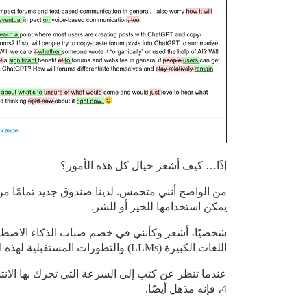
إذًا… كيف أشعر حيال كل هذه الأمور؟
من الواضح أنني متحمس. لدينا صندوق جديد تمامًا من
يمكن استخدامها للخير أو للشر.
شخصيًا، أشعر وكأنني في خضم ضباب الذكاء الاصطناع
اللغات الكبيرة (LLMs) والتطورات المستقبلية لهذه التقنية عقبة في الطريق. أنا فقط لا أعرف أين ستكون الأمور في غضون عام واحد.
4، فإنه مذهل أيضًا.