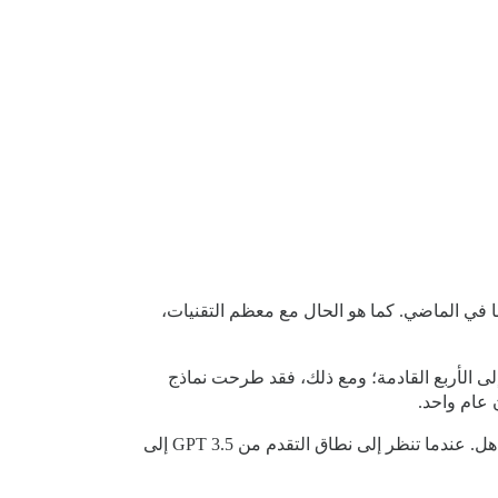
ا في الماضي. كما هو الحال مع معظم التقنيات،
ى الأربع القادمة؛ ومع ذلك، فقد طرحت نماذج
عندما تنظر عن كثب إلى السرعة التي تحرك بها الانتشار المستقر (stable diffusion) في الأشهر القليلة الماضية، فإن ذلك مذهل. عندما تنظر إلى نطاق التقدم من GPT 3.5 إلى