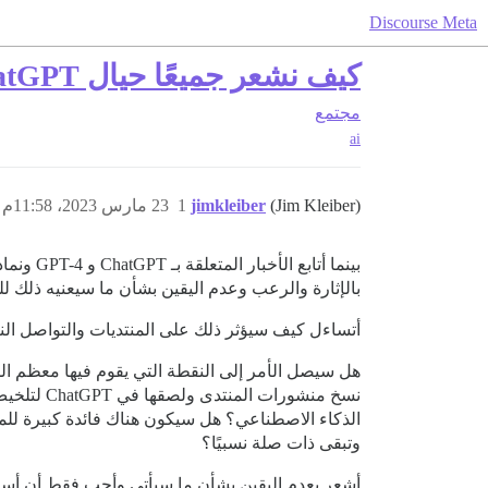
Discourse Meta
كيف نشعر جميعًا حيال ChatGPT وغيرها من LLMs وكيف ستؤثر على المنتديات؟
مجتمع
ai
(Jim Kleiber)
jimkleiber
1
23 مارس 2023، 11:58م
بينما أتابع الأخبار المتعلقة بـ ChatGPT و GPT-4 ونماذج اللغة الكبيرة الأخرى، وكنت ألعب بـ
بالإثارة والرعب وعدم اليقين بشأن ما سيعنيه ذلك لل
أتساءل كيف سيؤثر ذلك على المنتديات والتواصل النص
نسخ منشو
وتبقى ذات صلة نسبيًا؟
أشعر بعدم اليقين بشأن ما سيأتي وأحب فقط أن أسم