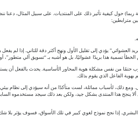
ين مترابطين:
.
يق نموذج لغوي كبير (LLM) على “البريد العشوائي” يؤدي إلى تقليل الأول ونهج أكثر دقة للثا
الخطأ تسمية هذا بريدًا عشوائيًا، بل هو أشبه بـ “تسويق آلي متطور”،
ترب حتمًا من نفس مشكلة هوية المحاور الأساسية. يحدث بالفعل أن 
م بهوية الفاعل الذي يقوم بذلك.
ع ذلك، لأسباب مماثلة، لست متأكدًا من أنه سيؤدي إلى نظام بيئي للمنتدي
لا ينجح هذا المنتدى بشكل جيد، ولكن بعد ذلك سيجد مستخدموه السابقو
البشري. إذا نجح نموذج لغوي كبير في تلك الأسواق، فسوف يؤثر بلا شك