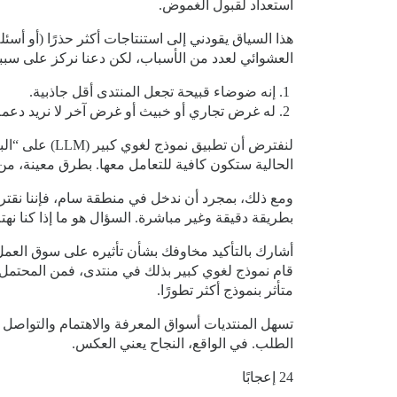
استعداد لقبول الغموض.
العشوائي لعدد من الأسباب، لكن دعنا نركز على سبب
إنه ضوضاء قبيحة تجعل المنتدى أقل جاذبية.
له غرض تجاري أو خبيث أو غرض آخر لا نريد دعمه
لنفترض أن تطب
الحالية ستكون كافية للتعامل معها. بطرق معينة، من 
ومع ذلك، بمجرد أن ندخل في منطقة سام، فإننا نق
بطريقة دقيقة وغير مباشرة. السؤال هو ما إذا كنا نهت
أشارك بالتأكيد مخاوفك بشأن تأثيره على سوق العمل. وم
قام نموذج لغوي كبير بذلك في منتدى، فمن المحتمل أ
متأثر بنموذج أكثر تطورًا.
تسهل المنتديات أسواق المعرفة والاهتمام والتواصل 
الطلب. في الواقع، النجاح يعني العكس.
24 إعجابًا