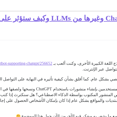
atbot-supporting-chatgpt/256652،
تواصل عبر الإنترنت.
ي بشكل عام. كما أقلق بشأن كيفية تأثيره في النهاية على التواصل الص
هل سيصل الأمر إلى النقطة التي يقوم فيها معظم ا
رات المنتدى ولصقها في ChatGPT لتلخيص المنشور المكتوب بواسطة الذكاء الاصطناعي؟ هل
ع ما يشعر به ويفكر فيه الآخرون الآن حول هذا الموضوع