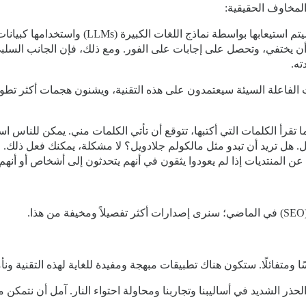
لمخاوف الحقيقية:
من الواضح تمامًا بالنسبة لي أن منتديات الدعم س
أن يختفي، وتحصل على إجابات على الفور. ومع ذلك، فإن الجانب السلبي
ته.
ت الفاعلة السيئة سيعتمدون على هذه التقنية، ويشنون هجمات أكثر تطورً
 تقرأ الكلمات التي أكتبها، تتوقع أن تأتي الكلمات مني. يمكن للناس ا
امل. هل تريد أن تبدو مثل مالكولم جلادويل؟ لا مشكلة، يمكنك فعل ذلك
ن المنتديات إذا لم يعودوا يثقون في أنهم يتحدثون إلى أشخاص أو أنهم
فائلًا. ستكون هناك تطبيقات مبهجة ومفيدة للغاية لهذه التقنية ونأمل في
لحذر الشديد في أساليبنا وتجاربنا ومحاولة احتواء النار. آمل أن نتمكن 