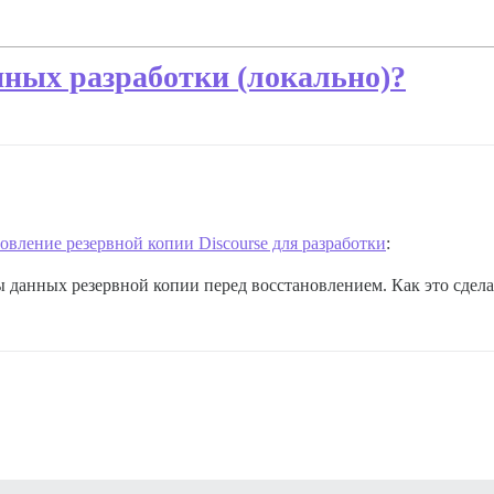
анных разработки (локально)?
овление резервной копии Discourse для разработки
:
ы данных резервной копии перед восстановлением. Как это сдела