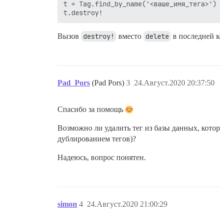
t = Tag.find_by_name('<ваше_имя_тега>')

Вызов
destroy!
вместо
delete
в последней к
Pad_Pors
(Pad Pors)
3
24.Август.2020 20:37:50
Спасибо за помощь
Возможно ли удалить тег из базы данных, котор
дублированием тегов)?
Надеюсь, вопрос понятен.
simon
4
24.Август.2020 21:00:29