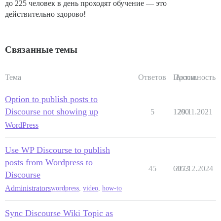
до 225 человек в день проходят обучение — это
действительно здорово!
Связанные темы
Тема
Ответов
Просм.
Активность
Option to publish posts to
Discourse not showing up
5
1200
29.11.2021
WordPress
Use WP Discourse to publish
posts from Wordpress to
45
6953
07.12.2024
Discourse
Administrators
wordpress
,
video
,
how-to
Sync Discourse Wiki Topic as