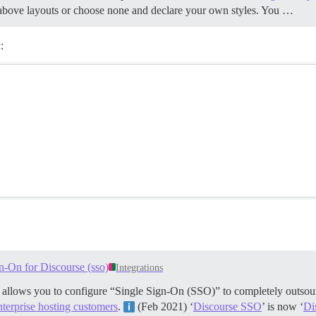
above layouts or choose none and declare your own styles. You …
:
n-On for Discourse (sso)
Integrations
t allows you to configure “Single Sign-On (SSO)” to completely outsour
nterprise hosting customers
.
(Feb 2021) ‘
Discourse SSO
’ is now ‘
Di