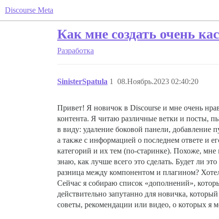
Discourse Meta
Как мне создать очень ка
Разработка
SinisterSpatula
1
08.Ноябрь.2023 02:40:20
Привет! Я новичок в Discourse и мне очень нр
контента. Я читаю различные ветки и посты, пыт
в виду: удаление боковой панели, добавление 
а также с информацией о последнем ответе и е
категорий и их тем (по-старинке). Похоже, мне
знаю, как лучше всего это сделать. Будет ли э
разница между компонентом и плагином? Хотело
Сейчас я собираю список «дополнений», которые 
действительно запутанно для новичка, который
советы, рекомендации или видео, о которых я м