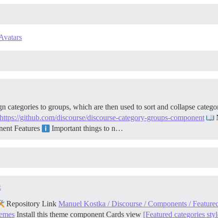
Avatars
ategories to groups, which are then used to sort and collapse categor
https://github.com/discourse/discourse-category-groups-component
N
onent
Features
Important things to n…
t
Repository Link
Manuel Kostka / Discourse / Components / Featured
hemes
Install this theme component
Cards view
[Featured categories styl