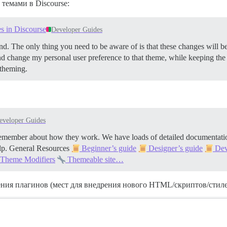
 темами в Discourse:
es in Discourse
Developer Guides
nd. The only thing you need to be aware of is that these changes will 
and change my personal user preference to that theme, while keeping the d
 theming.
eveloper Guides
remember about how they work. We have loads of detailed documentat
lp.
General Resources
Beginner’s guide
Designer’s guide
Dev
Theme Modifiers
Themeable site…
ния плагинов (мест для внедрения нового HTML/скриптов/стиле