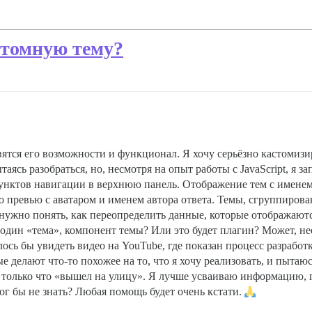
стомную тему?
авятся его возможности и функционал. Я хочу серьёзно кастомиз
аясь разобраться, но, несмотря на опыт работы с JavaScript, я 
пунктов навигации в верхнюю панель. Отображение тем с именем 
го превью с аватаром и именем автора ответа. Темы, сгруппиров
 нужно понять, как переопределить данные, которые отображаютс
то один «тема», компонент темы? Или это будет плагин? Может, н
сь бы увидеть видео на YouTube, где показан процесс разработ
делают что-то похожее на то, что я хочу реализовать, и пытаюсь
 только что «вышел на улицу». Я лучше усваиваю информацию, г
ог бы не знать? Любая помощь будет очень кстати.