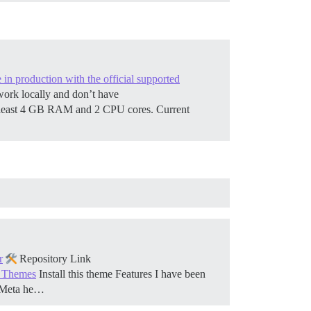
e in production with the official supported
ork locally and don’t have
t least 4 GB RAM and 2 CPU cores.
Current
r
Repository Link
e Themes
Install this theme
Features I have been
on Meta he…