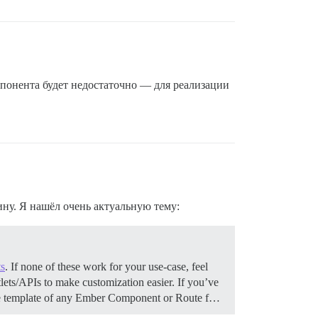
понента будет недостаточно — для реализации
ину. Я нашёл очень актуальную тему:
ts
. If none of these work for your use-case, feel
ets/APIs to make customization easier. If you’ve
ntire template of any Ember Component or Route f…