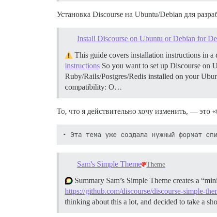
Установка Discourse на Ubuntu/Debian для разра
Install Discourse on Ubuntu or Debian for D
This guide covers installation instructions in
instructions
So you want to set up Discourse on U
Ruby/Rails/Postgres/Redis installed on your Ubu
compatibility: O…
То, что я действительно хочу изменить, — это «t
Sam's Simple Theme
Theme
Summary Sam’s Simple Theme creates a “minim
https://github.com/discourse/discourse-simple-th
thinking about this a lot, and decided to take a s