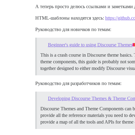
А теперь просто делюсь ссылками и заметками д
HTML-шаблоны находятся здесь:
https://github.
Руководство для новичков по темам:
Beginner's guide to using Discourse Themes
This is a crash course in Discourse theme basics.
theme components, this guide is probably not som
together designed to either modify Discourse visua
Руководство для разработчиков по темам:
Developing Discourse Themes & Theme Co
Discourse Themes and Theme Components can be use
provide all the reference materials you need to d
provide a map of all the tools and APIs for theme 