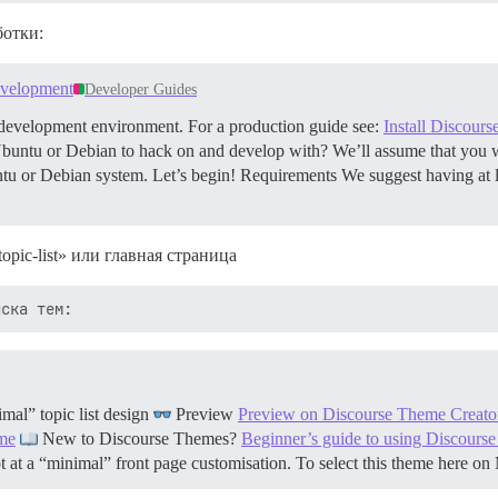
ботки:
evelopment
Developer Guides
 a development environment. For a production guide see:
Install Discours
buntu or Debian to hack on and develop with? We’ll assume that you w
ntu or Debian system. Let’s begin!
Requirements We suggest having a
opic-list» или главная страница
al” topic list design
Preview
Preview on Discourse Theme Creato
eme
New to Discourse Themes?
Beginner’s guide to using Discours
hot at a “minimal” front page customisation. To select this theme here 