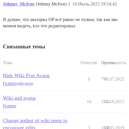
Johnny_McIvor
(Johnny McIvor)
3
19.Июль.2025 19:54:42
Я думаю, что аватарка OP всё равно не нужна, так как мы
можем видеть, кто что редактировал.
Связанные темы
Тема
Ответов
Просм.
Активность
Hide Wiki Post Avatar
0
77
08.07.2025
Feature
wiki-posts
Wiki and avatar
10
2541
12.10.2015
Feature
Change author of wiki posts to
encourage edits
3
1046
13.03.2019