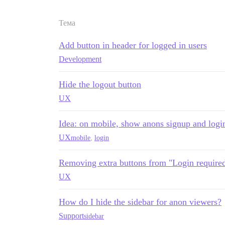
Тема
Add button in header for logged in users
Development
Hide the logout button
UX
Idea: on mobile, show anons signup and log
UX
mobile
,
login
Removing extra buttons from "Login required
UX
How do I hide the sidebar for anon viewers?
Support
sidebar