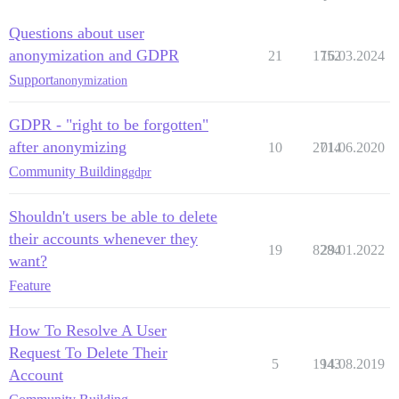
Questions about user
anonymization and GDPR
21
1752
16.03.2024
Support
anonymization
GDPR - "right to be forgotten"
after anonymizing
10
2714
01.06.2020
Community Building
gdpr
Shouldn't users be able to delete
their accounts whenever they
19
8284
29.01.2022
want?
Feature
How To Resolve A User
Request To Delete Their
5
1943
14.08.2019
Account