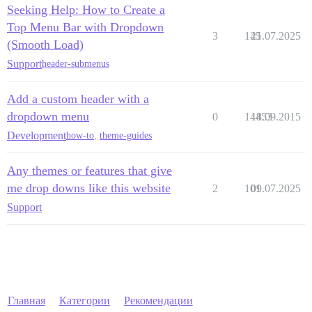
Seeking Help: How to Create a
Top Menu Bar with Dropdown
3
145
21.07.2025
(Smooth Load)
Support
header-submenus
Add a custom header with a
dropdown menu
0
14453
18.09.2015
Development
how-to
,
theme-guides
Any themes or features that give
me drop downs like this website
2
101
09.07.2025
Support
Главная
Категории
Рекомендации