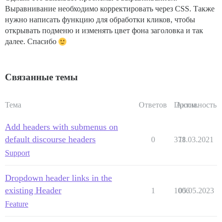
Выравнивание необходимо корректировать через CSS. Также
нужно написать функцию для обработки кликов, чтобы
открывать подменю и изменять цвет фона заголовка и так
далее. Спасибо
Связанные темы
Тема
Ответов
Просм.
Активность
Add headers with submenus on
default discourse headers
0
378
11.03.2021
Support
Dropdown header links in the
existing Header
1
1006
05.05.2023
Feature