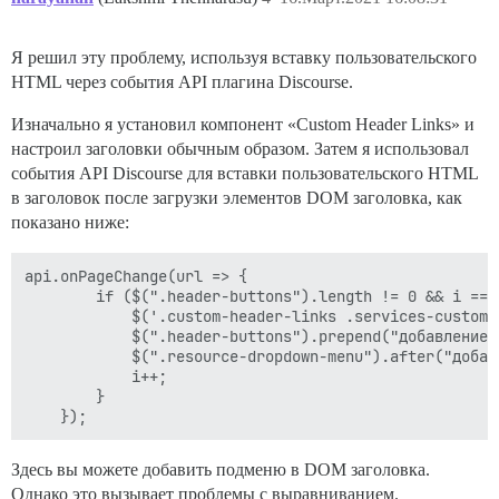
Я решил эту проблему, используя вставку пользовательского
HTML через события API плагина Discourse.
Изначально я установил компонент «Custom Header Links» и
настроил заголовки обычным образом. Затем я использовал
события API Discourse для вставки пользовательского HTML
в заголовок после загрузки элементов DOM заголовка, как
показано ниже:
api.onPageChange(url => {

    	if ($(".header-buttons").length != 0 && i == 0) {

            $('.custom-header-links .services-custom-
            $(".header-buttons").prepend("добавление 
            $(".resource-dropdown-menu").after("добав
            i++;

        }

Здесь вы можете добавить подменю в DOM заголовка.
Однако это вызывает проблемы с выравниванием.