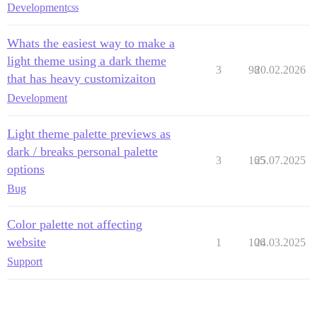
Development
css
Whats the easiest way to make a
light theme using a dark theme
3
98
20.02.2026
that has heavy customizaiton
Development
Light theme palette previews as
dark / breaks personal palette
3
165
25.07.2025
options
Bug
Color palette not affecting
website
1
106
24.03.2025
Support