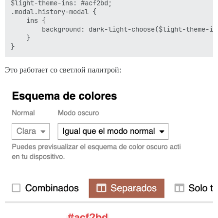
$light-theme-ins: #acf2bd;

.modal.history-modal {

    ins {

        background: dark-light-choose($light-theme-in
    }

Это работает со светлой палитрой: