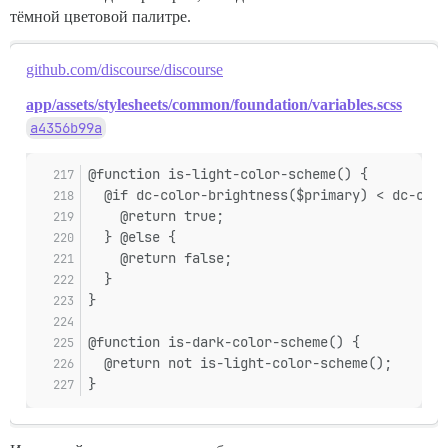
тёмной цветовой палитре.
github.com/discourse/discourse
app/assets/stylesheets/common/foundation/variables.scss
a4356b99a
@function is-light-color-scheme() {
  @if dc-color-brightness($primary) < dc-colo
    @return true;
  } @else {
    @return false;
  }
}
@function is-dark-color-scheme() {
  @return not is-light-color-scheme();
}