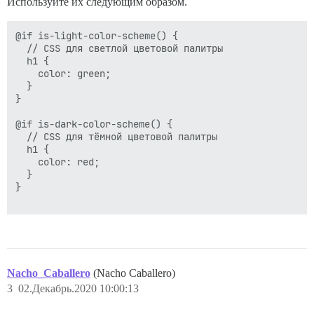
Используйте их следующим образом.
@if is-light-color-scheme() {

  // CSS для светлой цветовой палитры

  h1 {

    color: green;

  }

}

@if is-dark-color-scheme() {

  // CSS для тёмной цветовой палитры

  h1 {

    color: red;

  }

}

Nacho_Caballero
(Nacho Caballero)
3
02.Декабрь.2020 10:00:13