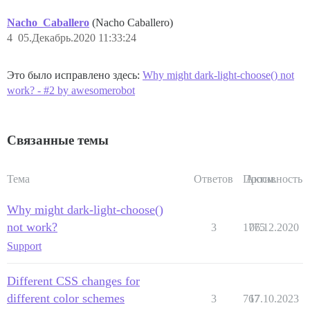
Nacho_Caballero
(Nacho Caballero)
4
05.Декабрь.2020 11:33:24
Это было исправлено здесь:
Why might dark-light-choose() not
work? - #2 by awesomerobot
Связанные темы
Тема
Ответов
Просм.
Активность
Why might dark-light-choose()
not work?
3
1775
06.12.2020
Support
Different CSS changes for
different color schemes
3
767
17.10.2023