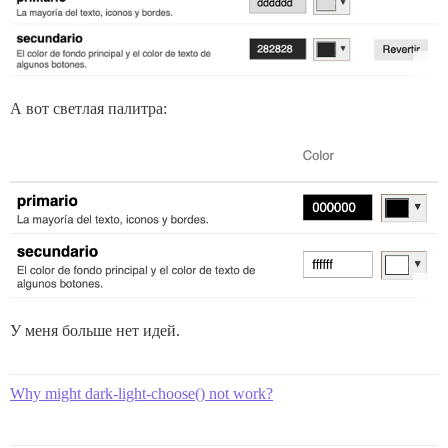
А вот светлая палитра:
У меня больше нет идей.
Why might dark-light-choose() not work?