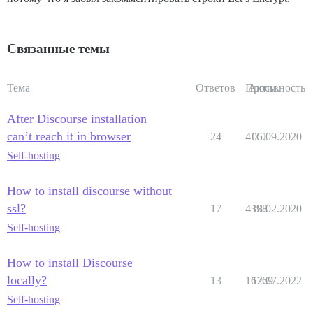
Связанные темы
Тема
Ответов
Просм.
Активность
After Discourse installation
can’t reach it in browser
24
4161
05.09.2020
Self-hosting
How to install discourse without
ssl?
17
4398
18.02.2020
Self-hosting
How to install Discourse
locally?
13
16769
12.07.2022
Self-hosting