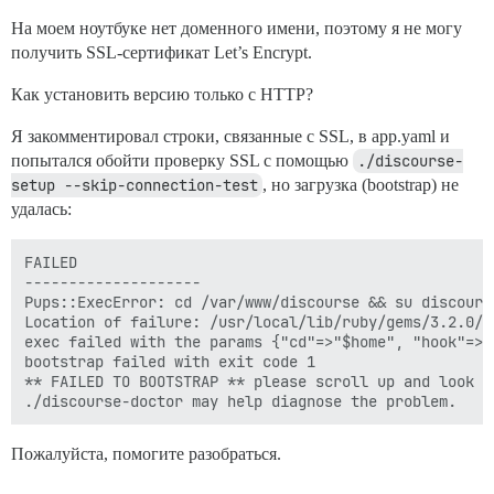
На моем ноутбуке нет доменного имени, поэтому я не могу
получить SSL-сертификат Let’s Encrypt.
Как установить версию только с HTTP?
Я закомментировал строки, связанные с SSL, в app.yaml и
попытался обойти проверку SSL с помощью
./discourse-
setup --skip-connection-test
, но загрузка (bootstrap) не
удалась:
FAILED

--------------------

Pups::ExecError: cd /var/www/discourse && su discours
Location of failure: /usr/local/lib/ruby/gems/3.2.0/g
exec failed with the params {"cd"=>"$home", "hook"=>"
bootstrap failed with exit code 1

** FAILED TO BOOTSTRAP ** please scroll up and look f
Пожалуйста, помогите разобраться.