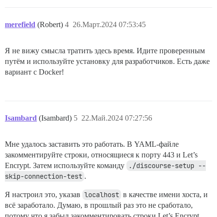
merefield
(Robert)
4
26.Март.2024 07:53:45
Я не вижу смысла тратить здесь время. Идите проверенным
путём и используйте установку для разработчиков. Есть даже
вариант с Docker!
Isambard
(Isambard)
5
22.Май.2024 07:27:56
Мне удалось заставить это работать. В YAML-файле
закомментируйте строки, относящиеся к порту 443 и Let’s
Encrypt. Затем используйте команду
./discourse-setup --
skip-connection-test
.
Я настроил это, указав
localhost
в качестве имени хоста, и
всё заработало. Думаю, в прошлый раз это не сработало,
потому что я забыл закомментировать строки Let’s Encrypt.