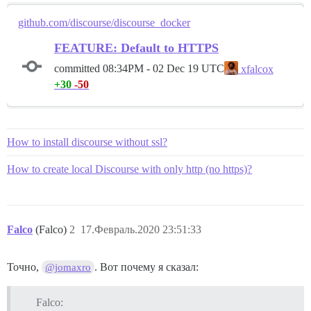
github.com/discourse/discourse_docker
FEATURE: Default to HTTPS
committed
08:34PM - 02 Dec 19 UTC
xfalcox
+30
-50
How to install discourse without ssl?
How to create local Discourse with only http (no https)?
Falco
(Falco)
2
17.Февраль.2020 23:51:33
Точно,
. Вот почему я сказал:
@jomaxro
Falco: