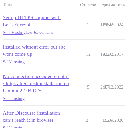
Тема
Ответов
Просм.
Активность
Set up HTTPS support with
Let's Encrypt
2
110640
25.02.2024
Self-Hosting
how-to
,
domains
Installed without error but site
wont come up
12
1922
13.02.2017
Self-hosting
No connection accepted on http
/ https after fresh installation on
5
2457
16.12.2022
Ubuntu 22.04 LTS
Self-hosting
After Discourse installation
can’t reach it in browser
24
4162
05.09.2020
Self-hosting