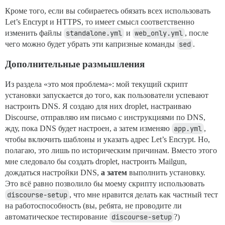
Кроме того, если вы собираетесь обязать всех использовать
Let’s Encrypt и HTTPS, то имеет смысл соответственно
изменить файлы
standalone.yml
и
web_only.yml
, после
чего можно будет убрать эти капризные команды
sed
.
Дополнительные размышления
Из раздела «это моя проблема»: мой текущий скрипт
установки запускается до того, как пользователи успевают
настроить DNS. Я создаю для них droplet, настраиваю
Discourse, отправляю им письмо с инструкциями по DNS,
жду, пока DNS будет настроен, а затем изменяю
app.yml
,
чтобы включить шаблоны и указать адрес Let’s Encrypt. Но,
полагаю, это лишь по историческим причинам. Вместо этого
мне следовало бы создать droplet, настроить Mailgun,
дождаться настройки DNS,
а затем
выполнить установку.
Это всё равно позволило бы моему скрипту использовать
discourse-setup
, что мне нравится делать как частный тест
на работоспособность (вы, ребята, не проводите ли
автоматическое тестирование
discourse-setup
?)