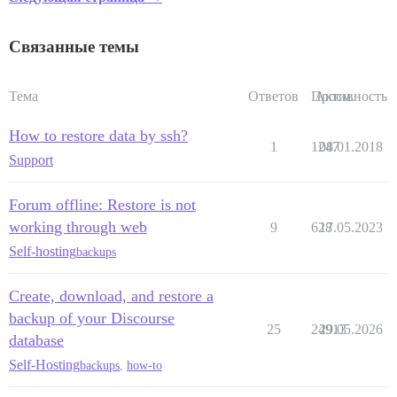
Связанные темы
Тема
Ответов
Просм.
Активность
How to restore data by ssh?
1
1247
08.01.2018
Support
Forum offline: Restore is not
working through web
9
628
17.05.2023
Self-hosting
backups
Create, download, and restore a
backup of your Discourse
25
24913
29.05.2026
database
Self-Hosting
backups
,
how-to