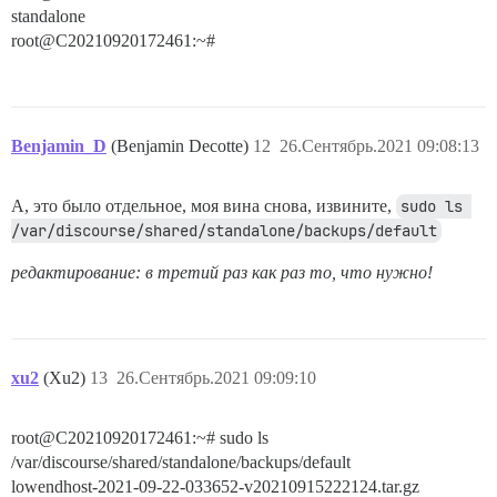
standalone
root@C20210920172461:~#
Benjamin_D
(Benjamin Decotte)
12
26.Сентябрь.2021 09:08:13
А, это было отдельное, моя вина снова, извините,
sudo ls 
/var/discourse/shared/standalone/backups/default
редактирование: в третий раз как раз то, что нужно!
xu2
(Xu2)
13
26.Сентябрь.2021 09:09:10
root@C20210920172461:~# sudo ls
/var/discourse/shared/standalone/backups/default
lowendhost-2021-09-22-033652-v20210915222124.tar.gz