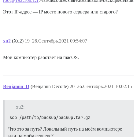
root@192.168.1.1
:/var/discourse/shared/standalone/backups/default
Этот IP-адрес — IP моего нового сервера или старого?
xu2
(Xu2)
19
26.Сентябрь.2021 09:54:07
Мой компьютер работает на macOS.
Benjamin_D
(Benjamin Decotte)
20
26.Сентябрь.2021 10:02:15
xu2:
scp /path/to/backup/backup.tar.gz
Что это за путь? Локальный путь на моём компьютере
или на моём сервере?