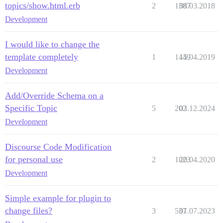
topics/show.html.erb
2
1387
08.03.2018
Development
I would like to change the
template completely
1
1449
15.04.2019
Development
Add/Override Schema on a
Specific Topic
5
202
03.12.2024
Development
Discourse Code Modification
for personal use
2
1023
20.04.2020
Development
Simple example for plugin to
change files?
3
537
01.07.2023