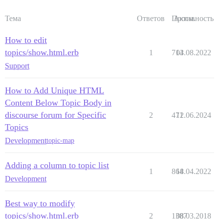
Тема
Ответов
Просм.
Активность
How to edit
topics/show.html.erb
1
714
03.08.2022
Support
How to Add Unique HTML
Content Below Topic Body in
discourse forum for Specific
2
471
12.06.2024
Topics
Development
topic-map
Adding a column to topic list
1
864
18.04.2022
Development
Best way to modify
topics/show.html.erb
2
1387
08.03.2018