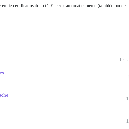
y emite certificados de Let’s Encrypt automáticamente (también puede
Respu
es
pache
1
1