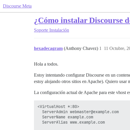
Discourse Meta
¿Cómo instalar Discourse 
Soporte
Instalación
hexadecagram
(Anthony Chavez)
1
11 Octubre, 2
Hola a todos.
Estoy intentando configurar Discourse en un contene
estoy alojando otros sitios en Apache). Quiero usar
La configuración actual de Apache para este vhost es
<VirtualHost *:80>

  ServerAdmin webmaster@example.com

  ServerName example.com

  ServerAlias www.example.com
