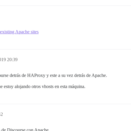
existing Apache sites
019 20:39
ourse detrás de HAProxy y este a su vez detrás de Apache.
e estoy alojando otros vhosts en esta máquina.
42
o de Discourse con Apache.