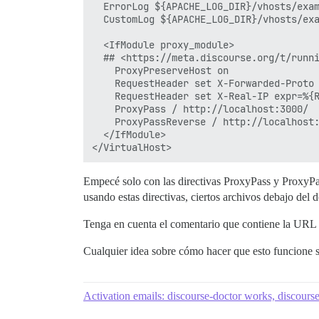
  ErrorLog ${APACHE_LOG_DIR}/vhosts/exam
  CustomLog ${APACHE_LOG_DIR}/vhosts/exa
  <IfModule proxy_module>

  ## <https://meta.discourse.org/t/runni
    ProxyPreserveHost on

    RequestHeader set X-Forwarded-Proto 
    RequestHeader set X-Real-IP expr=%{R
    ProxyPass / http://localhost:3000/

    ProxyPassReverse / http://localhost:
  </IfModule>

Empecé solo con las directivas ProxyPass y ProxyPa
usando estas directivas, ciertos archivos debajo del
Tenga en cuenta el comentario que contiene la URL 
Cualquier idea sobre cómo hacer que esto funcione 
Activation emails: discourse-doctor works, discourse 