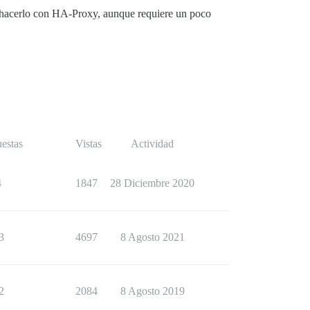
s hacerlo con HA-Proxy, aunque requiere un poco
estas
Vistas
Actividad
4
1847
28 Diciembre 2020
3
4697
8 Agosto 2021
2
2084
8 Agosto 2019