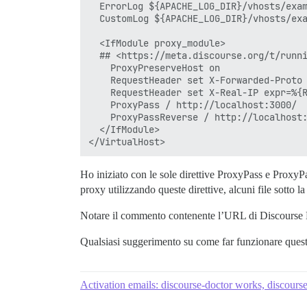
  ErrorLog ${APACHE_LOG_DIR}/vhosts/exam
  CustomLog ${APACHE_LOG_DIR}/vhosts/exa
  <IfModule proxy_module>

  ## <https://meta.discourse.org/t/runni
    ProxyPreserveHost on

    RequestHeader set X-Forwarded-Proto 
    RequestHeader set X-Real-IP expr=%{R
    ProxyPass / http://localhost:3000/

    ProxyPassReverse / http://localhost:
  </IfModule>

Ho iniziato con le sole direttive ProxyPass e Proxy
proxy utilizzando queste direttive, alcuni file sotto
Notare il commento contenente l’URL di Discourse Me
Qualsiasi suggerimento su come far funzionare ques
Activation emails: discourse-doctor works, discourse 