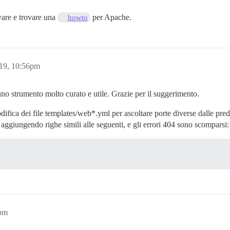
ovare e trovare una
per Apache.
howto
019, 10:56pm
o strumento molto curato e utile. Grazie per il suggerimento.
difica dei file templates/web*.yml per ascoltare porte diverse dalle pred
aggiungendo righe simili alle seguenti, e gli errori 404 sono scomparsi:
5pm