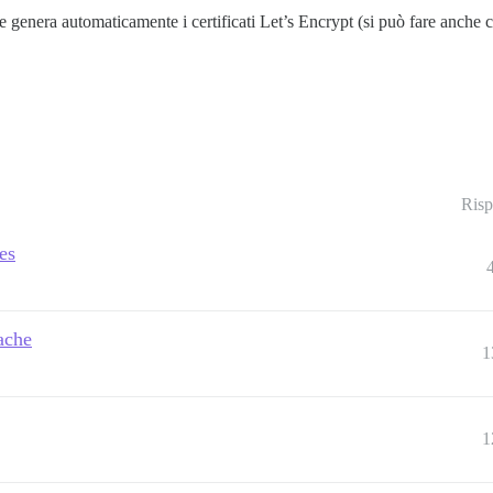
 genera automaticamente i certificati Let’s Encrypt (si può fare anche 
Risp
es
pache
1
1