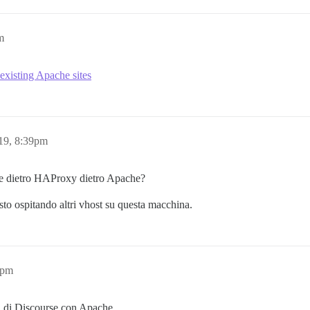
m
existing Apache sites
19, 8:39pm
se dietro HAProxy dietro Apache?
to ospitando altri vhost su questa macchina.
2pm
i di Discourse con Apache.