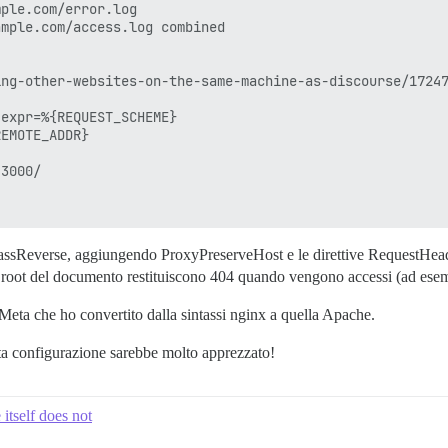
ple.com/error.log

mple.com/access.log combined

ng-other-websites-on-the-same-machine-as-discourse/17247
expr=%{REQUEST_SCHEME}

EMOTE_ADDR}

3000/

PassReverse, aggiungendo ProxyPreserveHost e le direttive RequestHead
 la root del documento restituiscono 404 quando vengono accessi (ad esemp
ta che ho convertito dalla sintassi nginx a quella Apache.
ta configurazione sarebbe molto apprezzato!
itself does not