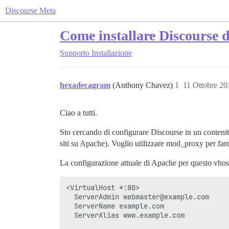
Discourse Meta
Come installare Discourse
Supporto
Installazione
hexadecagram
(Anthony Chavez)
1
11 Ottobre 20
Ciao a tutti.
Sto cercando di configurare Discourse in un conteni
siti su Apache). Voglio utilizzare mod_proxy per fare
La configurazione attuale di Apache per questo vhost
<VirtualHost *:80>

  ServerAdmin webmaster@example.com

  ServerName example.com

  ServerAlias www.example.com
