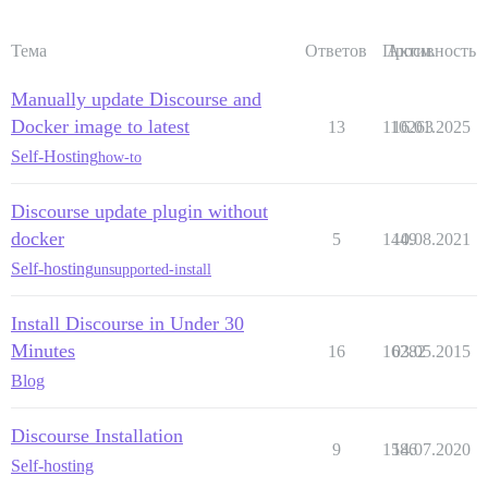
Тема
Ответов
Просм.
Активность
Manually update Discourse and
Docker image to latest
13
110263
16.01.2025
Self-Hosting
how-to
Discourse update plugin without
docker
5
1449
10.08.2021
Self-hosting
unsupported-install
Install Discourse in Under 30
Minutes
16
16282
03.05.2015
Blog
Discourse Installation
9
1586
14.07.2020
Self-hosting