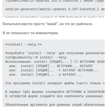
libudev1/mantic-updates 253.5-1ubuntu6.1 amd64 [upgra
netplan-generator/mantic-updates 0.107-5ubuntu0.2 amd
netplan.io/mantic-updates 0.107-5ubuntu0.2 amd64 [upg
Попытался ввести просто “install”, но это не сработало.
python3-distupgrade/mantic-updates 1:23.10.14 all [up
Я не специалист по компьютерам.
**install --help:**

python3-netplan/mantic-updates 0.107-5ubuntu0.2 amd64
Попробуйте 'install --help' для получения дополнительн
root@community:~# install --help

sg3-utils-udev/mantic-updates 1.46-3ubuntu2.1 all [up
Использование: install [ОПЦИЯ]... [-T] ИСТОЧНИК НАЗНАЧ
  или:  install [ОПЦИЯ]... ИСТОЧНИК... КАТАЛОГ

sg3-utils/mantic-updates 1.46-3ubuntu2.1 amd64 [upgra
  или:  install [ОПЦИЯ]... -t КАТАЛОГ ИСТОЧНИК...

  или:  install [ОПЦИЯ]... -d КАТАЛОГ...

snapd/mantic-updates 2.60.4+23.10.1 amd64 [upgradable
Эта программа install копирует файлы (часто только чт
systemd-dev/mantic-updates 253.5-1ubuntu6.1 all [upgr
В первых трёх формах скопируйте ИСТОЧНИК в НАЗНАЧЕНИЕ
systemd-hwe-hwdb/mantic-updates 253.5.2 all [upgradabl
В четвёртой форме создайте все компоненты указанных КА
systemd-resolved/mantic-updates 253.5-1ubuntu6.1 amd6
Обязательные аргументы для длинных опций обязательны 