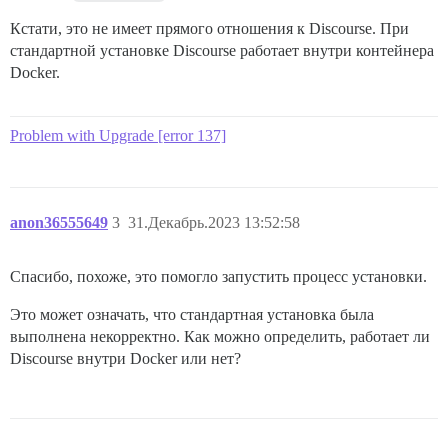
  none, off       никогда не создавать резервные копи
Кстати, это не имеет прямого отношения к Discourse. При
  numbered, t     создавать нумерованные резервные коп
стандартной установке Discourse работает внутри контейнера
  existing, nil   нумерованные, если существуют нумер
Docker.
  simple, never   всегда создавать простые резервные к
Онлайн-справка GNU coreutils: <https://www.gnu.org/sof
Problem with Upgrade [error 137]
Сообщайте о любых ошибках перевода на <https://transl
Полная документация <https://www.gnu.org/software/core
anon36555649
3
31.Декабрь.2023 13:52:58
Спасибо, похоже, это помогло запустить процесс установки.
Это может означать, что стандартная установка была
выполнена некорректно. Как можно определить, работает ли
Discourse внутри Docker или нет?