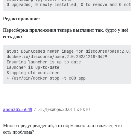
Редактирование:
Пересборка приложения теперь выглядит так, будто у неё
есть док:
atus: Downloaded newer image for discourse/base:2.0.20
docker.io/discourse/base:2.0.20231218-0429

Ensuring launcher is up to date

Launcher is up-to-date

Stopping old container

anon36555649
7
31.Декабрь.2023 15:10:10
Много предупреждений, это нормально или означает, что
есть проблема?