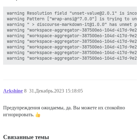
warning Resolution field "unset-value@2.0.1" is incom
warning Pattern ["wrap-ansi@^7.0.0"] is trying to unp
warning " > discourse-markdown-it@1.0.0" has unmet pe
warning "workspace-aggregator-387500e6-104d-417d-9e2e
warning "workspace-aggregator-387500e6-104d-417d-9e2e
warning "workspace-aggregator-387500e6-104d-417d-9e2e
warning "workspace-aggregator-387500e6-104d-417d-9e2e
warning "workspace-aggregator-387500e6-104d-417d-9e2e
Arkshine
8
31.Декабрь.2023 15:18:05
Предупреждения ожидаемы, да. Вы можете их спокойно
игнорировать.
Связанные темы