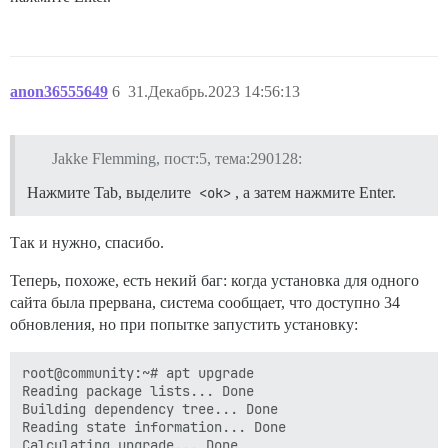
anon36555649
6
31.Декабрь.2023 14:56:13
Jakke Flemming, пост:5, тема:290128:
Нажмите Tab, выделите
<ok>
, а затем нажмите Enter.
Так и нужно, спасибо.
Теперь, похоже, есть некий баг: когда установка для одного
сайта была прервана, система сообщает, что доступно 34
обновления, но при попытке запустить установку:
root@community:~# apt upgrade

Reading package lists... Done

Building dependency tree... Done

Reading state information... Done

Calculating upgrade... Done
