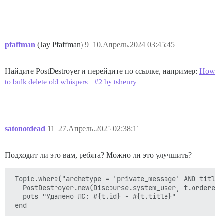
pfaffman
(Jay Pfaffman)
9
10.Апрель.2024 03:45:45
Найдите PostDestroyer и перейдите по ссылке, например:
How
to bulk delete old whispers - #2 by tshenry
satonotdead
11
27.Апрель.2025 02:38:11
Подходит ли это вам, ребята? Можно ли это улучшить?
 Topic.where("archetype = 'private_message' AND title
   PostDestroyer.new(Discourse.system_user, t.ordered
   puts "Удалено ЛС: #{t.id} - #{t.title}"
