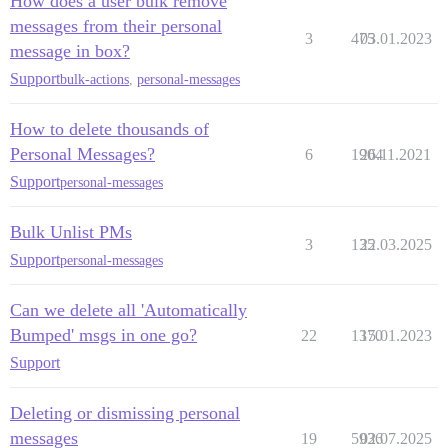
How does a user bulk remove
messages from their personal
3
475
03.01.2023
message in box?
Support
bulk-actions
,
personal-messages
How to delete thousands of
Personal Messages?
6
1904
26.11.2021
Support
personal-messages
Bulk Unlist PMs
3
135
22.03.2025
Support
personal-messages
Can we delete all 'Automatically
Bumped' msgs in one go?
22
1370
15.01.2023
Support
Deleting or dismissing personal
messages
19
5936
02.07.2025