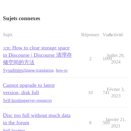
Sujets connexes
Sujet
Réponses
Vues
Activité
:cn: How to clear storage space
in Discourse | Discourse 清理存
Juillet 29,
2
1099
储空间的方法
2024
Sysadmins
chinese-translation
,
how-to
Cannot upgrade to latest
Février 3,
version, disk full
10
741
2023
Self-hosting
server-resources
Disc too full without much data
Janvier 21,
in the forum
8
569
2021
Self-hosting