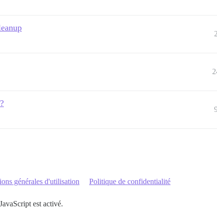
leanup
2
e?
ons générales d'utilisation
Politique de confidentialité
JavaScript est activé.