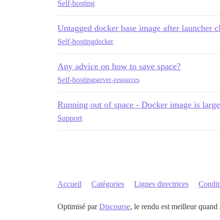
Self-hosting
Untagged docker base image after launcher c
Self-hosting
docker
Any advice on how to save space?
Self-hosting
server-resources
Running out of space - Docker image is larg
Support
Accueil
Catégories
Lignes directrices
Conditi
Optimisé par
Discourse
, le rendu est meilleur quand 