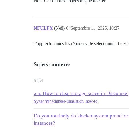
Non. Ce sont des images disque docker.
NFULFX
(Neil)
6
Septembre 11, 2025, 10:27
J’apprécie toutes les réponses. Je sélectionnerai « 
Sujets connexes
Sujet
:cn: How to clear storage space in Di
Sysadmins
chinese-translation
,
how-to
Do you routinely do 'docker system prune' or
instances?