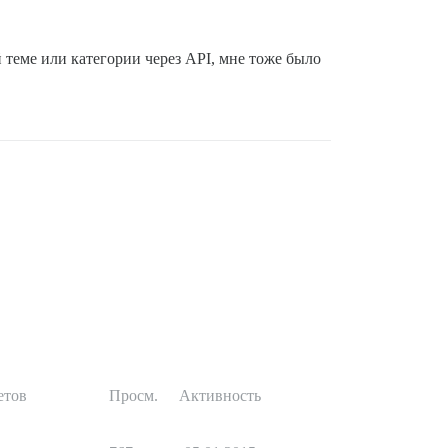
й теме или категории через API, мне тоже было
етов
Просм.
Активность