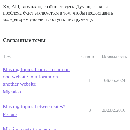
Хм, API, возможно, сработает здесь. Думаю, главная
проблема будет заключаться в том, чтобы предоставить
модераторам удобный доступ к инструменту.
Связанные темы
Тема
Ответов
Просм.
Активность
Moving topics from a forum on
one website to a forum on
1
166
28.05.2024
another website
Migration
Moving topics between sites?
3
2373
02.02.2016
Feature
Moving posts to a new or