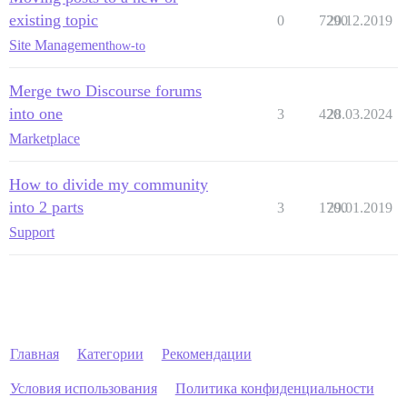
existing topic
0
7290
20.12.2019
Site Management
how-to
Merge two Discourse forums
into one
3
420
28.03.2024
Marketplace
How to divide my community
into 2 parts
3
1700
29.01.2019
Support
Главная
Категории
Рекомендации
Условия использования
Политика конфиденциальности