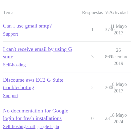
Tema
Respuestas
Vistas
Actividad
Can I use gmail smtp?
11 Mayo
1
3730
2017
Support
I can't receive email by using G
26
suite
3
869
Diciembre
2019
Self-hosting
Discourse aws EC2 G Suite
18 Mayo
troubleshoting
2
2006
2017
Support
No documentation for Google
18 Mayo
login for fresh installations
0
231
2024
Self-hosting
email
,
google-login