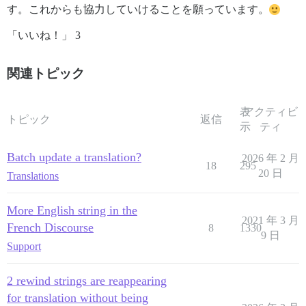
す。これからも協力していけることを願っています。
「いいね！」 3
関連トピック
表
アクティビ
トピック
返信
示
ティ
Batch update a translation?
2026 年 2 月
18
295
20 日
Translations
More English string in the
2021 年 3 月
French Discourse
8
1330
9 日
Support
2 rewind strings are reappearing
for translation without being