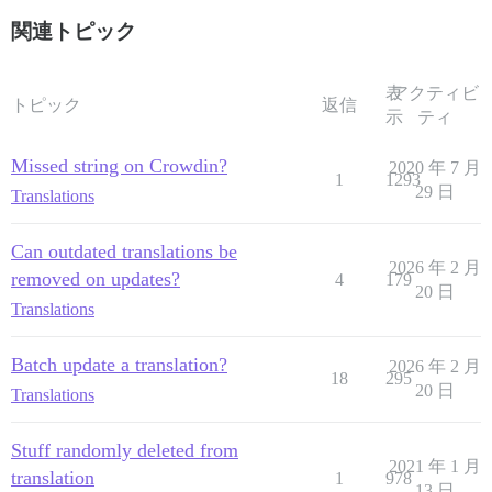
関連トピック
表
アクティビ
トピック
返信
示
ティ
Missed string on Crowdin?
2020 年 7 月
1
1293
29 日
Translations
Can outdated translations be
2026 年 2 月
removed on updates?
4
179
20 日
Translations
Batch update a translation?
2026 年 2 月
18
295
20 日
Translations
Stuff randomly deleted from
2021 年 1 月
translation
1
978
13 日