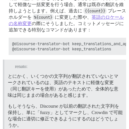
して軽微な一括変更を行う場合、通常は既存の翻訳を維
持しようとします。例えば、過去に
{{count}}
プレース
ホルダーを
%{count}
に変更した際や、
英語のロケール
の名称変更
の際にそうしました。コミットメッセージに
追加できる特別なコマンドがあります：
@discourse-translator-bot keep_translations_and_app
renato:
とにかく、いくつかの文字列が翻訳されていないとマ
ークされているのは、英語のテキストに軽微な変更
（同じ翻訳キーを使用）があったためで、全体的な意
味は同じままの場合があると感じます。
もしそうなら、Discourse が以前の翻訳された文字列を
保持し、単に「fuzzy」としてマークし、Crowdin で可能
な場合に適切に修正できるようにするのはどうでしょ
うか。