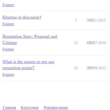
Feature
Kharma in discourse?
2
1535
05.11.2015
Feature
Reputation Spec: Proposal and
Critique
12
4982
21.07.2016
Feature
What is the reason to not use
reputation points?
10
5597
07.09.2015
Feature
Главная
Категории
Рекомендации