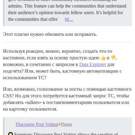
admins. This feature can help the communities that understand
their audience’s opinion towards fellow users. It’s helpful for
the communities that offer
M…
Этот плагин нужно обновить или исправить.
Используя реакции, можно, вероятно, создать что-то
кастомное, если взять за основу простую идею
и
,
возможно, в сочетании с запросом в
Data Explorer
для
подсчёта? Или, может быть, кастомную автоматизацию с
использованием TC?
Или, возможно, голосование за посты с помощью кастомного
CSS? Но для этого потребуется кастомный запрос TC, чтобы
добавлять «talkies» к постам/комментариям пользователя или
на карточку пользователя.
Discourse Post Voting
Plugin
Summary Discourse Post Voting allows the creation of