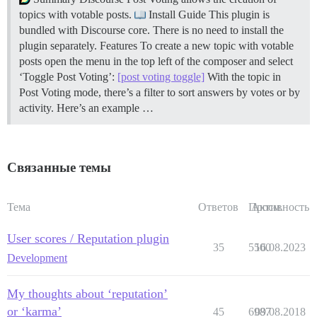
topics with votable posts.
Install Guide This plugin is
bundled with Discourse core. There is no need to install the
plugin separately.
Features To create a new topic with votable
posts open the menu in the top left of the composer and select
‘Toggle Post Voting’:
[post voting toggle]
With the topic in
Post Voting mode, there’s a filter to sort answers by votes or by
activity. Here’s an example …
Связанные темы
Тема
Ответов
Просм.
Активность
User scores / Reputation plugin
35
5500
16.08.2023
Development
My thoughts about ‘reputation’
or ‘karma’
45
6987
09.08.2018