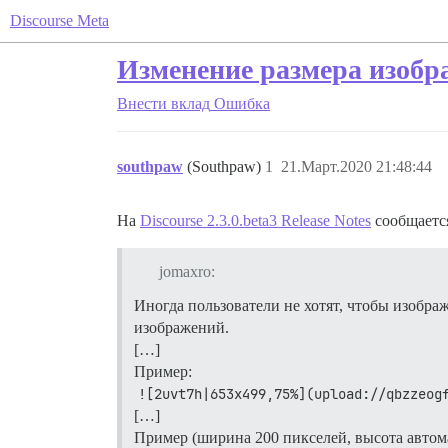
Discourse Meta
Изменение размера изобра
Внести вклад
Ошибка
southpaw
(Southpaw)
1
21.Март.2020 21:48:44
На
Discourse 2.3.0.beta3 Release Notes
сообщаетс
jomaxro:
Иногда пользователи не хотят, чтобы изобр
изображений.
[…]
Пример:
![2uvt7h|653x499,75%](upload://qbzzeog
[…]
Пример (ширина 200 пикселей, высота автом