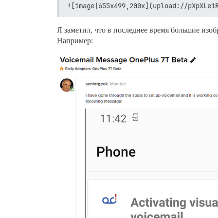
![image|655x499,200x](upload://pXpXLe1
Я заметил, что в последнее время большие изоб
Например: