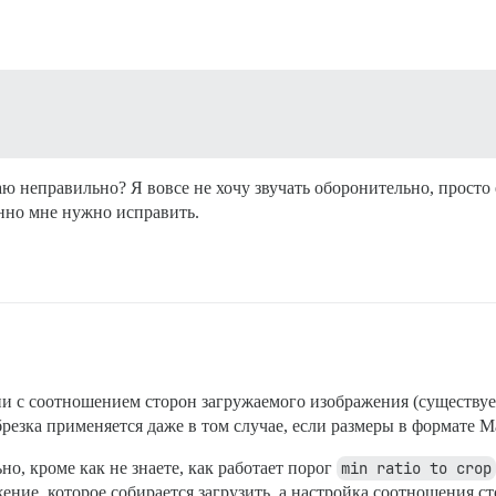
аю неправильно? Я вовсе не хочу звучать оборонительно, просто 
менно мне нужно исправить.
ии с соотношением сторон загружаемого изображения (существу
брезка применяется даже в том случае, если размеры в формате 
но, кроме как не знаете, как работает порог
min ratio to crop
ение, которое собирается загрузить, а настройка соотношения 