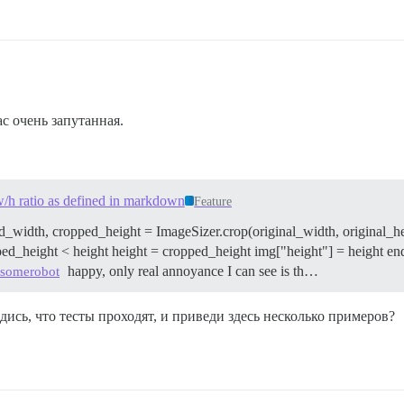
с очень запутанная.
t w/h ratio as defined in markdown
Feature
d_width, cropped_height = ImageSizer.crop(original_width, original_h
_height < height height = cropped_height img["height"] = height end en
happy, only real annoyance I can see is th…
somerobot
едись, что тесты проходят, и приведи здесь несколько примеров?