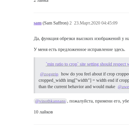
2 лайка
sam
(Sam Saffron)
2
23.Март.2020 04:45:09
Да, функция обрезки высоких изображений у на
У меня есть предложенное исправление здесь.
`min ratio to crop` site setting should respec
how do you feel about if crop croppe
@zogstrip
cropped_width img["width"] = width end if cropped
than the current behavior and would make
@awe
, пожалуйста, примени его, уб
@vinothkannans
10 лайков