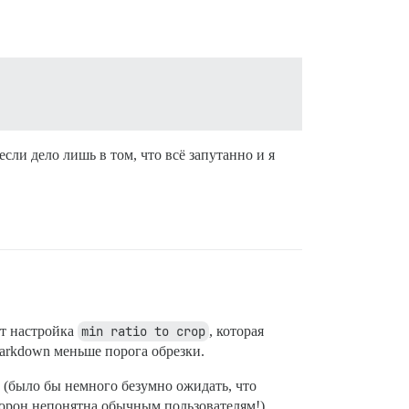
если дело лишь в том, что всё запутанно и я
ет настройка
min ratio to crop
, которая
Markdown меньше порога обрезки.
(было бы немного безумно ожидать, что
сторон непонятна обычным пользователям!).