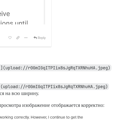
x](upload://r0GmIGqITPIix8sJgRqTXRNhuHA.jpeg)
](upload://r0GmIGqITPIix8sJgRqTXRNhuHA.jpeg)
ся на всю ширину.
просмотра изображение отображается корректно: