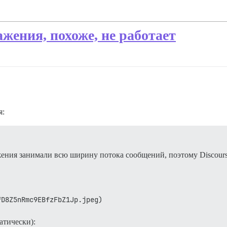
жения, похоже, не работает
я:
ажения занимали всю ширину потока сообщений, поэтому Discour
fD8Z5nRmc9EBfzFbZ1Jp.jpeg)
атически):