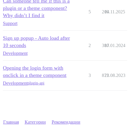
Can someone tell me if this is a
plugin or a theme component?
5
219
04.11.2025
Why didn’t I find it
Support
Sign up popup - Auto load after
10 seconds
2
380
17.01.2024
Development
Opening the login form with
onclick in a theme component
3
871
23.08.2023
Development
plugin-api
Главная
Категории
Рекомендации