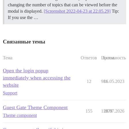
changing the number of topics that can be viewed before the
modal is displayed.
[Screenshot 2022-04-23 at 22.05.29]
Tip:
If you use the …
Связанные темы
Тема
Ответов
Просм.
Активность
Open the login popup
immediately when accessing the
12
981
16.05.2023
website
Support
Guest Gate Theme Component
155
11879
28.07.2026
Theme component