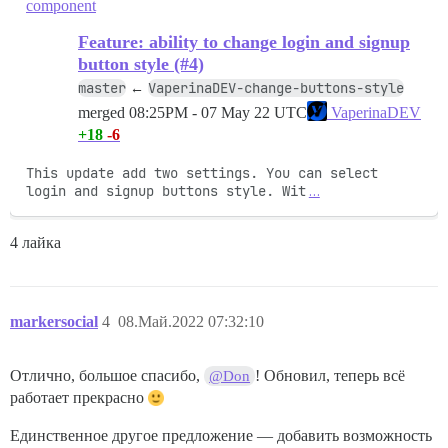
component
Feature: ability to change login and signup
button style (#4)
master
VaperinaDEV-change-buttons-style
←
merged
08:25PM - 07 May 22 UTC
VaperinaDEV
+18
-6
This update add two settings. You can select 
login and signup buttons style. Wit
…
4 лайка
markersocial
4
08.Май.2022 07:32:10
Отлично, большое спасибо,
! Обновил, теперь всё
@Don
работает прекрасно
Единственное другое предложение — добавить возможность