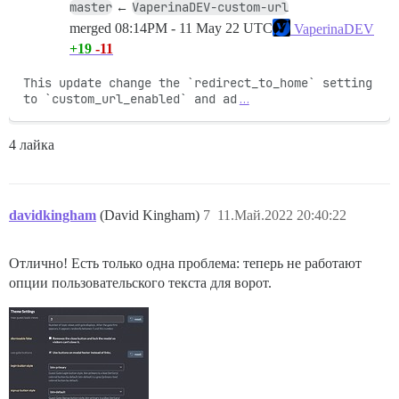
master
VaperinaDEV-custom-url
←
merged
08:14PM - 11 May 22 UTC
VaperinaDEV
+19
-11
This update change the `redirect_to_home` setting 
to `custom_url_enabled` and ad
…
4 лайка
davidkingham
(David Kingham)
7
11.Май.2022 20:40:22
Отлично! Есть только одна проблема: теперь не работают
опции пользовательского текста для ворот.