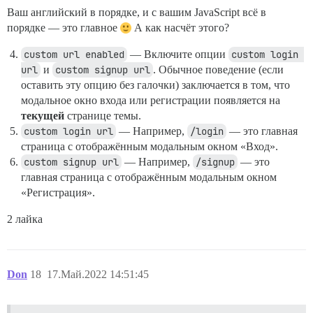
Ваш английский в порядке, и с вашим JavaScript всё в
порядке — это главное
А как насчёт этого?
custom url enabled
— Включите опции
custom login 
url
и
custom signup url
. Обычное поведение (если
оставить эту опцию без галочки) заключается в том, что
модальное окно входа или регистрации появляется на
текущей
странице темы.
custom login url
— Например,
/login
— это главная
страница с отображённым модальным окном «Вход».
custom signup url
— Например,
/signup
— это
главная страница с отображённым модальным окном
«Регистрация».
2 лайка
Don
18
17.Май.2022 14:51:45