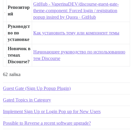
GitHub - VaperinaDEV/discourse-guest-gate-
Репозитор
theme-component: Forced login / registration
ий
popup insired by Quora · GitHub
Руководст
во по
Как установить тему или компонент темы
установке
Новичок в
Начинающее руководство по использованию
темах
тем Discourse
Discourse?
62 лайка
Guest Gate (Sign Up Popup Plugin)
Gated Topics in Category
Implement Sign Up or Login Pop up for New Users
Possible to Reverse a recent software upgrade?