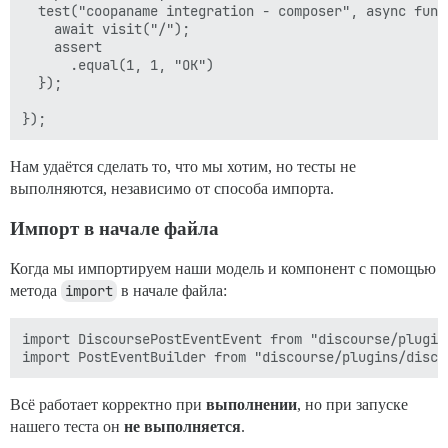
  test("coopaname integration - composer", async funct
    await visit("/");

    assert

      .equal(1, 1, "OK")

  });

Нам удаётся сделать то, что мы хотим, но тесты не
выполняются, независимо от способа импорта.
Импорт в начале файла
Когда мы импортируем наши модель и компонент с помощью
метода
import
в начале файла:
import DiscoursePostEventEvent from "discourse/plugin
Всё работает корректно при
выполнении
, но при запуске
нашего теста он
не выполняется
.