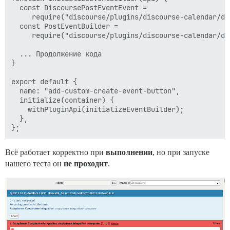
  const DiscoursePostEventEvent =

     require("discourse/plugins/discourse-calendar/di
  const PostEventBuilder =

     require("discourse/plugins/discourse-calendar/di
  ... Продолжение кода

}

export default {

  name: "add-custom-create-event-button",

  initialize(container) {

    withPluginApi(initializeEventBuilder);

  },

Всё работает корректно при
выполнении
, но при запуске
нашего теста он
не проходит
.