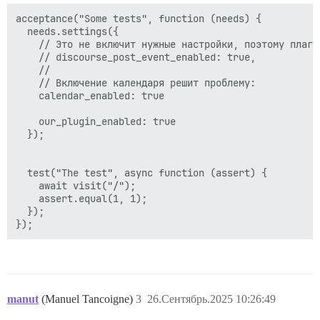
acceptance("Some tests", function (needs) {

  needs.settings({

    // Это не включит нужные настройки, поэтому плаги
    // discourse_post_event_enabled: true, 

    // 

    // Включение календаря решит проблему:

    calendar_enabled: true

    our_plugin_enabled: true

  });

  test("The test", async function (assert) {

    await visit("/");

    assert.equal(1, 1);

  });

manut
(Manuel Tancoigne)
3
26.Сентябрь.2025 10:26:49