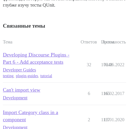
глубже изучу тесты QUnit.
Связанные темы
Тема
Ответов
Просм.
Активность
Developing Discourse Plugins -
Part 6 - Add acceptance tests
32
17648
02.06.2022
Developer Guides
testing
,
plugin-guides
,
tutorial
Can't import view
6
1165
16.02.2017
Development
Import Category class in a
component
2
1117
13.01.2020
Development