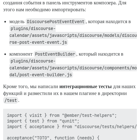
создания события в панель инструментов композера. Для
этого нам необходимо импортировать:
модель
DiscoursePostEventEvent
, которая находится в
plugins/discourse-
calendar/assets/javascripts/discourse/models/discou
rse-post-event-event.js
компонент
PostEventBuilder
, который находится в
plugins/discourse-
calendar/assets/javascripts/discourse/components/mo
dal/post-event-builder.js
Кроме того, мы написали
интеграционные тесты
для наших
функций и разместили их в нашем плагине в директории
/test
.
import { visit } from "@ember/test-helpers";

import { test } from "qunit";

import { acceptance } from "discourse/tests/helpers/qu
acceptance("TOTO", function (needs) {
