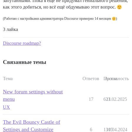
запутанными. Пока я ещё не придумал гениального решения,
как этого добиться, но всё ещё обдумываю этот вопрос.
(Работаю с настройками администратора Discourse примерно 14 месяцев
)
3 лайка
Discourse roadmap?
Связанные темы
Тема
Ответов
Просм.
Активность
New forum settings without
menu
17
623
11.02.2025
UX
The Evil Bouncy Castle of
Settings and Customize
6
1315
10.04.2024