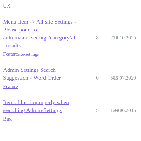
UX
Menu Item -> All site Settings -
Please point to
/admin/site_settings/category/all
8
221
14.10.2025
_results
Feature
site-settings
Admin Settings Search
Suggestion - Word Order
0
585
10.07.2020
Feature
Items filter improperly when
searching Admin/Settings
5
1266
09.06.2015
Bug