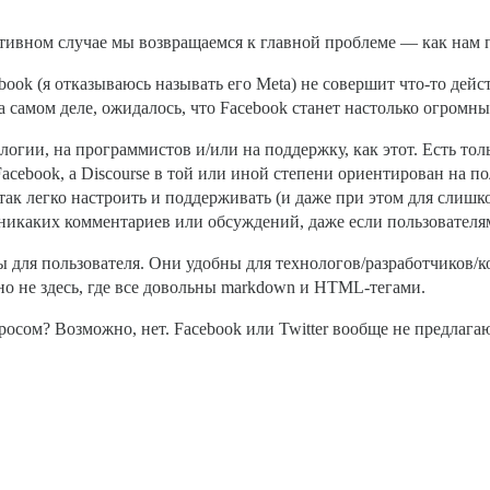
отивном случае мы возвращаемся к главной проблеме — как нам
book (я отказываюсь называть его Meta) не совершит что-то дейс
На самом деле, ожидалось, что Facebook станет настолько огромн
гии, на программистов и/или на поддержку, как этот. Есть толь
ebook, а Discourse в той или иной степени ориентирован на п
 так легко настроить и поддерживать (и даже при этом для слиш
никаких комментариев или обсуждений, даже если пользователям
ы для пользователя. Они удобны для технологов/разработчиков/к
о не здесь, где все довольны markdown и HTML-тегами.
росом? Возможно, нет. Facebook или Twitter вообще не предлаг