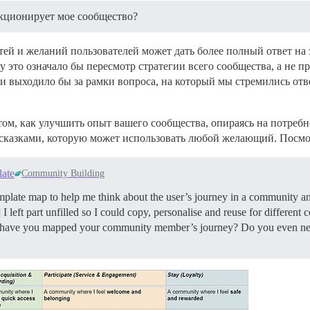
нкционирует мое сообщество?
стей и желаний пользователей может дать более полный ответ на
 это означало бы пересмотр стратегии всего сообщества, а не пр
и выходило бы за рамки вопроса, на который мы стремились отве
том, как улучшить опыт вашего сообщества, опираясь на потребно
казками, которую может использовать любой желающий. Посмот
late
Community Building
template map to help me think about the user’s journey in a community
]
I left part unfilled so I could copy, personalise and reuse for differen
w have you mapped your community member’s journey? Do you even nee