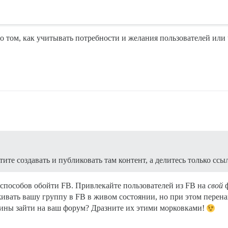
том, как учитывать потребности и желания пользователей или ч
атите создавать и публиковать там контент, а делитесь только сс
 способов обойти FB. Привлекайте пользователей из FB на
свой
ф
ивать вашу группу в FB в живом состоянии, но при этом перена
ичины зайти на ваш форум? Дразните их этими морковками!