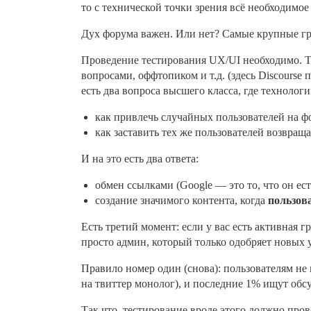
то с технической точки зрения всё необходимое
Дух форума важен. Или нет? Самые крупные гр
Проведение тестирования UX/UI необходимо. То
вопросами, оффтопиком и т.д. (здесь Discourse
есть два вопроса высшего класса, где техноло
как привлечь случайных пользователей на ф
как заставить тех же пользователей возвращ
И на это есть два ответа:
обмен ссылками (Google — это то, что он ест
создание значимого контента, когда
пользов
Есть третий момент: если у вас есть активная г
просто админ, который только одобряет новых
Правило номер один (снова): пользователям не
на твиттер монолог), и последние 1% ищут обс
Так что, тестирование вроде этого должно пров