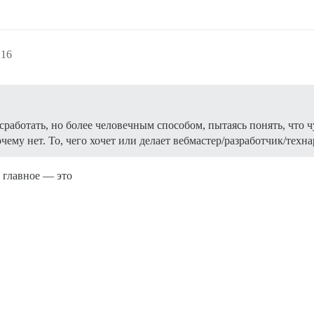
:16
сработать, но более человечным способом, пытаясь понять, что 
чему нет. То, чего хочет или делает вебмастер/разработчик/техна
е главное — это