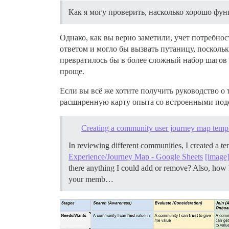
Как я могу проверить, насколько хорошо фу
Однако, как вы верно заметили, учет потребно
ответом и могло бы вызвать путаницу, поскольку
превратилось бы в более сложный набор шагов 
проще.
Если вы всё же хотите получить руководство о 
расширенную карту опыта со встроенными подс
Creating a community user journey map temp
In reviewing different communities, I created a 
Experience/Journey Map - Google Sheets
[image
there anything I could add or remove? Also, ho
your memb…