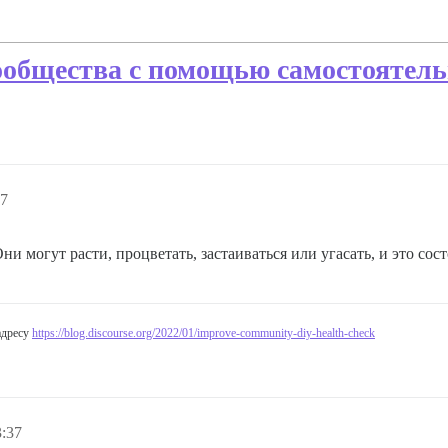
общества с помощью самостоятель
07
могут расти, процветать, застаиваться или угасать, и это сос
адресу
https://blog.discourse.org/2022/01/improve-community-diy-health-check
3:37