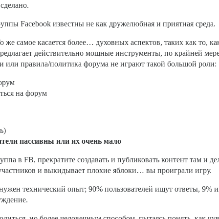
 сделано.
уппы Facebook известны не как дружелюбная и приятная среда.
 же самое касается более… духовных аспектов, таких как то, ка
 предлагает действительно мощные инструменты, по крайней мере
гии или правила/политика форума не играют такой большой роли:
орум
аться на форум
ь)
атели пассивны или их очень мало
руппа в FB, прекратите создавать и публиковать контент там и д
 участников и выкидывает плохие яблоки… вы проиграли игру.
 нужен технический опыт; 90% пользователей ищут ответы, 9% ищ
уждение.
одиться, но более человечным способом, пытаясь понять, как чув