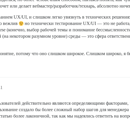
хочет или делает вебмастер/разработчик/технарь, абсолютно ничег
анием UX/UI, и слишком легко увязнуть в технических решения
но вежлив
но технически тестирование UX/UI — это не работ
ourse (конечно, выбор рабочей темы и понимание бессмысленност
й (на некотором разумном уровне) среды — это сфера ответствен
нятие, потому что оно слишком широкое. Слишком широко, я бы
41
ьзователей действительно являются определяющими факторами, 
ьзование создало бы более сложный набор шагов для менеджера
статью более лаконичной, так как мы надеялись ответить на во