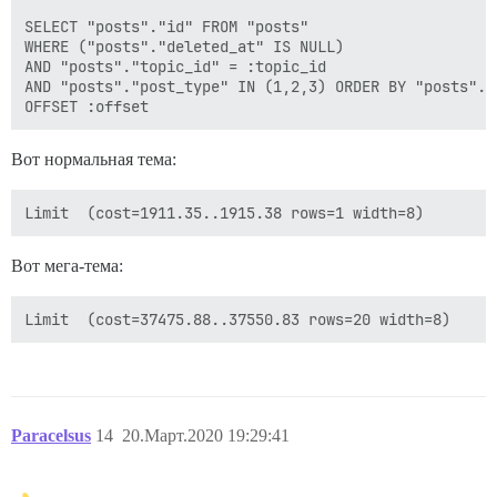
SELECT "posts"."id" FROM "posts" 

WHERE ("posts"."deleted_at" IS NULL) 

AND "posts"."topic_id" = :topic_id

AND "posts"."post_type" IN (1,2,3) ORDER BY "posts"."
Вот нормальная тема:
Вот мега-тема:
Paracelsus
14
20.Март.2020 19:29:41