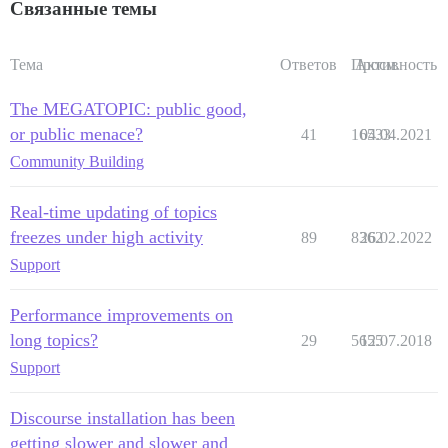
Связанные темы
Тема
Ответов
Просм.
Активность
The MEGATOPIC: public good,
or public menace?
41
16533
04.04.2021
Community Building
Real-time updating of topics
freezes under high activity
89
8362
26.02.2022
Support
Performance improvements on
long topics?
29
5655
12.07.2018
Support
Discourse installation has been
getting slower and slower and