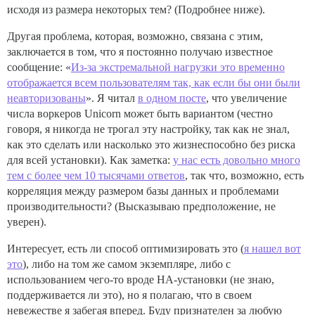
исходя из размера некоторых тем? (Подробнее ниже).
Другая проблема, которая, возможно, связана с этим,
заключается в том, что я постоянно получаю известное
сообщение: «
Из-за экстремальной нагрузки это временно
отображается всем пользователям так, как если бы они были
неавторизованы
». Я читал
в одном посте
, что увеличение
числа воркеров Unicorn может быть вариантом (честно
говоря, я никогда не трогал эту настройку, так как не знал,
как это сделать или насколько это жизнеспособно без риска
для всей установки). Как заметка:
у нас есть довольно много
тем с более чем 10 тысячами ответов
, так что, возможно, есть
корреляция между размером базы данных и проблемами
производительности? (Высказываю предположение, не
уверен).
Интересует, есть ли способ оптимизировать это (
я нашел вот
это
), либо на том же самом экземпляре, либо с
использованием чего-то вроде HA-установки (не знаю,
поддерживается ли это), но я полагаю, что в своем
невежестве я забегая вперед. Буду признателен за любую