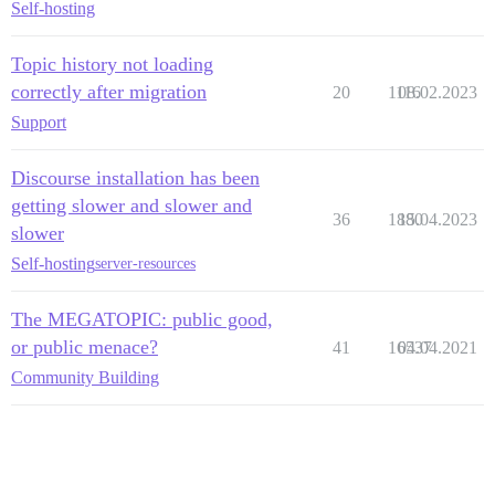
Self-hosting
Topic history not loading
correctly after migration
20
1116
08.02.2023
Support
Discourse installation has been
getting slower and slower and
36
1880
15.04.2023
slower
Self-hosting
server-resources
The MEGATOPIC: public good,
or public menace?
41
16537
04.04.2021
Community Building