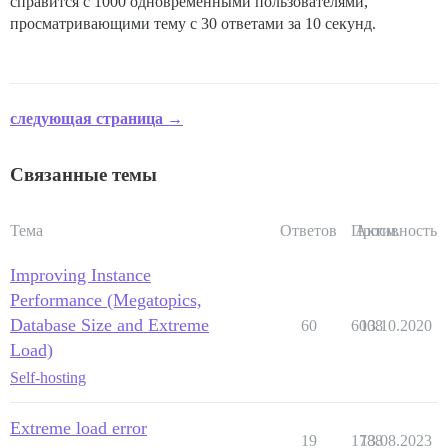
справится с 1000 одновременными пользователями,
просматривающими тему с 30 ответами за 10 секунд.
следующая страница →
Связанные темы
Тема
Ответов
Просм.
Активность
Improving Instance
Performance (Megatopics,
Database Size and Extreme
60
6008
13.10.2020
Load)
Self-hosting
Extreme load error
19
1788
13.08.2023