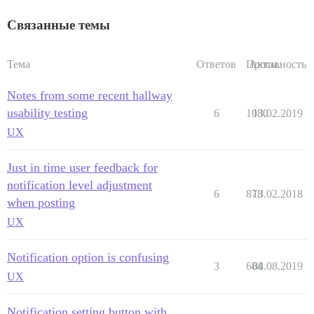
Связанные темы
Тема
Ответов
Просм.
Активность
Notes from some recent hallway
usability testing
6
1080
13.02.2019
UX
Just in time user feedback for
notification level adjustment
6
878
13.02.2018
when posting
UX
Notification option is confusing
3
684
08.08.2019
UX
Notification setting button with