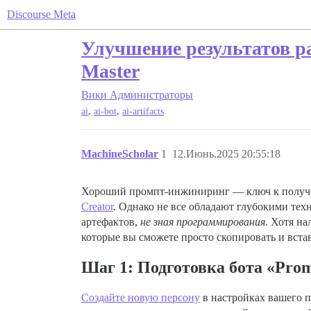
Discourse Meta
Улучшение результатов ра
Master
Вики
Администраторы
,
,
ai
ai-bot
ai-artifacts
MachineScholar
1
12.Июнь.2025 20:55:18
Хороший промпт-инжиниринг — ключ к получе
Creator
. Однако не все обладают глубокими тех
артефактов,
не зная программирования
. Хотя н
которые вы сможете просто скопировать и вставит
Шаг 1: Подготовка бота «Pro
Создайте новую персону
в настройках вашего пл