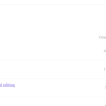
Отв
4
1
d editing