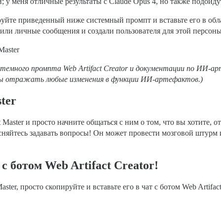
 у меня отличные результаты с Claude Opus 4, но также подойдут 
йте приведенный ниже системный промпт и вставьте его в обла
шили личные сообщения и создали пользователя для этой персоны
Master
стемного промпта Web Artifact Creator и документации по ИИ-а
бы отражать любые изменения в функции ИИ-артефактов.)
ter
Master и просто начните общаться с ним о том, что вы хотите, от
сняйтесь задавать вопросы! Он может провести мозговой штурм 
с ботом Web Artifact Creator!
ster, просто скопируйте и вставьте его в чат с ботом Web Artifac