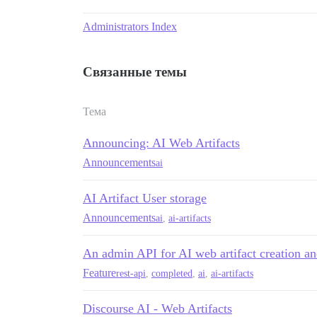
Administrators Index
Связанные темы
Тема
Announcing: AI Web Artifacts
Announcements
ai
AI Artifact User storage
Announcements
ai
,
ai-artifacts
An admin API for AI web artifact creation an
Feature
rest-api
,
completed
,
ai
,
ai-artifacts
Discourse AI - Web Artifacts