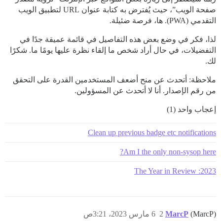
صفحة الويب”، حيث يُفترض به كتابة عنوان URL لتطبيق الويب
التقدمي (PWA). ها، فرصة ضئيلة.
لذا، فكر في وضع بعض هذه التفاصيل في قائمة عميقة جدًا في
التفضيلات، في حال أراد شخص ما إلقاء نظرة عليها يومًا ما. شكرًا
لك.
ملاحظة: أتحدث عن منح أضعف المستخدمين القدرة على التحقق
من رقم الإصدار. أنا لا أتحدث عن المسؤولين.
إعجاب واحد (1)
Clean up previous badge etc notifications
Am I the only non-sysop here?
2023: The Year in Review
(MarcP)
MarcP
2
6 مارس 2023، 3:21ص