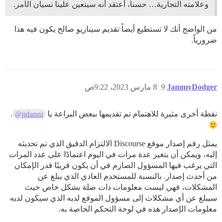
وعلامته التجارية… حسناً، أعتقد أنه سيتعين علينا نسيان الأمر.
من الواضح أنك لا تستطيع أيضاً تقديم سيناريو صالح يكون فيه هذا
ضرورياً.
JammyDodger
9
8 مارس 2023، 9:22ص
نقطة أخرى مثيرة للاهتمام تم تقديمها ببعض البراعة يا
.
@jidanni
يمثل رقم إصدار موقع Discourse الالتزام الدقيق الذي تم تحديثه
إليه، ويمكن أن يتغير عدة مرات في اليوم اعتمادًا على عدد المرات
التي يرغب فيها المسؤول الصارم في أن يكون قريبًا قدر الإمكان
من أحدث إصدار. بالنسبة للمستخدم العادي الذي يبلغ عن
المشكلات، فهي ليست معلومات ذات صلة بشكل خاص حيث
سيبلغ عن أي مشكلات إلى مسؤول الموقع لديه الذي سيكون لديه
معلومات الإصدار هذه في لوحة التحكم الخاصة به.