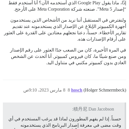
إذًا، ماذا يقول Google Play الذي أستخدمه الآن؟ أنا أستخدم فقط
“إصدار Meta 5”. صنعته شركة Meta Corporation على الأرجح.
ولنفترض في المستقبل أننا نريد من الأشخاص الذين يستخدمون
أجهزة الكمبيوتر الإبلاغ عن الإصدار الذي يستخدمونه عند تقديم
تقارير الأخطاء. حسناً، دعنا نجعلهم معتادين على القدرة على العثور
على أرقام الإصدارات هذه.
في المرة الأخيرة، كان من الصعب جدًا العثور على رقم الإصدار
ومن صنع شيئًا ما، كان فيروس كمبيوتر. أنا أتحدث عن الشخص
العادي بدون كمبيوتر مكتبي في متناول اليد.
(Holger Schmermbeck)
hosch
8
8 مارس 2023، 9:10ص
積丹尼 Dan Jacobson:
حسناً. إذا لم يفهم المطورون لماذا قد يرغب المستخدم في أي
وقت مضى في معرفة إصدار البرنامج الذي يستخدمونه