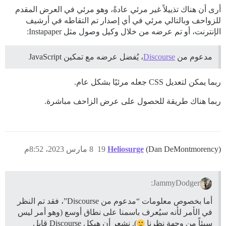
أرى أن هناك تذييلاً غير مرئي عادةً، وهو مرئي في العرض المقدم
للزواحف وبالتالي مرئي في أي إصدار تم التقاطه في أرشيف
الإنترنت، أو تم عرضه من خلال وكيل وصول مثل Instapaper:
مدعوم من
Discourse
، يُفضل عرضه مع تمكين JavaScript
ربما يمكن لتعديل CSS جعله مرئيًا بشكل عام.
ربما هناك طريقة للحصول على عرض الزاحف مباشرة.
(Dan DeMontmorency)
Heliosurge
19
8 مارس 2023، 8:52م
JammyDodger:
أما بخصوص معلومات “مدعوم من Discourse”، فقد تم النظر
في الأمر لأنه سيُعرف باسمنا على نطاق أوسع (وهو أمر ليس
سيئاً من وجهة نظرنا
). نشعر أن هيكل Discourse قابل