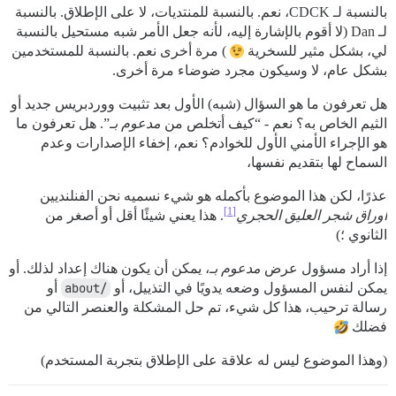
بالنسبة لـ CDCK، نعم. بالنسبة للمنتديات، لا على الإطلاق. بالنسبة
لـ Dan (لا أقوم بالإشارة إليه، لأنه جعل الأمر شبه مستحيل بالنسبة
لي، بشكل مثير للسخرية
) مرة أخرى نعم. بالنسبة للمستخدمين
بشكل عام، لا وسيكون مجرد ضوضاء مرة أخرى.
هل تعرفون ما هو السؤال (شبه) الأول بعد تثبيت ووردبريس جديد أو
الثيم الخاص به؟ نعم - “كيف أتخلص من
مدعوم بـ
”. هل تعرفون ما
هو الإجراء الأمني الأول للخوادم؟ نعم، إخفاء الإصدارات وعدم
السماح لها بتقديم نفسها،
عذرًا، لكن هذا الموضوع بأكمله هو شيء نسميه نحن الفنلنديين
[1]
أوراق شجر العليق الحجري
. هذا يعني شيئًا أقل أو أصغر من
الثانوي ؛)
إذا أراد مسؤول عرض
مدعوم بـ
، يمكن أن يكون هناك إعداد لذلك. أو
يمكن لنفس المسؤول وضعه يدويًا في التذييل، أو
/about
أو
رسالة ترحيب، هذا كل شيء، تم حل المشكلة والعنصر التالي من
فضلك
(وهذا الموضوع ليس له علاقة على الإطلاق بتجربة المستخدم)