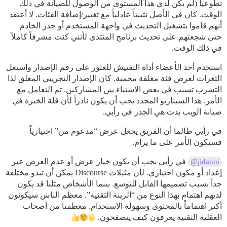
تطوعياً (لم يكن لدي هذا المستوى من الوصول للصيانة في ذلك
الوقت. كان في الأصل تثبيتاً عادلياً مع تغيير/إضافة الفئات. لا أعتقد
أنهم قاموا بتشغيل التحديث في واجهة المستخدم أو جذر الخادم
حتى شجعتهم على تحديث برنامج المنتدى لأنني كنت مشرفاً كاملاً
في ذلك الوقت.
استخدم أحد الأعضاء أداة التفتيش للعثور على رقم الإصدار واستغل
الثغرات لعرض فئة مغلقة محمية. كان الإصدار التجريبي المغلق لذا
التسرب تسبب في بعض الاستياء بين المشاركين. تم التعامل مع
الأمر. هذا السيناريو المحدد يجب أن يكون نادراً لأن قلة الخبرة في
صيانة الويب بدت هي الجذر في رأيي.
في رأيي طالما أن الفريق يجعل عرض “مدعوم من” اختيارياً
فسيكون الأمر على ما يرام.
في رأيي يجب أن يكون خيار عرض أو عدم العرض عبر
@jidanni
إعداد أو مكون اختياري. لأن مثيلات Discourse يمكن أن تبدو مختلفة
جداً بسبب تصميمها القابل للتوسع. بينما الأشخاص مثلنا قد يكون
لديهم اهتمام بهذا النوع من “الزينة التقنية”. معظم الناس سيكونون
أكثر اهتماماً بالمحتوى وسهولة الاستخدام. معظمنا من أصحاب
العقلية التقنية يعرفون كيف يتصفحون.