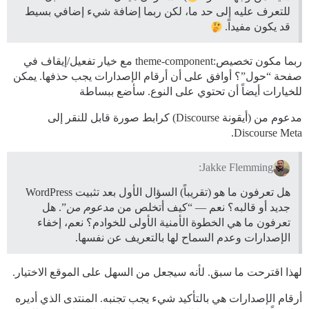
للتعرف عليه إلى حد ما، لكن ربما إضافة شيء إضافي بسيط
قد يكون مفيداً.
ربما مكون تخصيص:theme-component مع خيار تفعيل/إيقاف في
صفحة “حول”؟ أوافق على أن أرقام الإصدارات يجب حذفها. يمكن
للخيارات أيضاً أن تحتوي على النوع. سأضع ببساطة
مدعوم من (أيقونة Discourse) كرابط صورة قابل للنقر إلى
Discourse Meta.
Jakke Flemming:
هل تعرفون ما هو (تقريباً) السؤال الأول بعد تثبيت WordPress
جديد أو قالبه؟ نعم — “كيف أتخلص من
مدعوم من
”. هل
تعرفون ما هي الخطوة الأمنية الأولى للخوادم؟ نعم، إخفاء
الإصدارات وعدم السماح لها بالتعريف عن نفسها.
لهذا اقترحت ما سبق. لأنه سيجعل من السهل على الموقع الاختيار.
أرقام الإصدارات هي بالتأكيد شيء يجب تجنبه. المنتدى الذي أديره