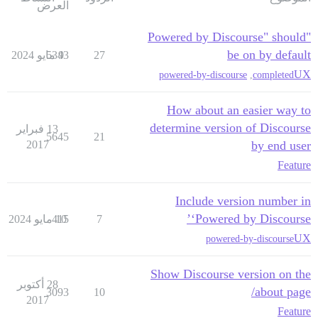
العرض
"Powered by Discourse" should
be on by default
27
9 مايو 2024
5343
UX
powered-by-discourse
,
completed
How about an easier way to
determine version of Discourse
13 فبراير
5645
21
2017
by end user
Feature
Include version number in
‘Powered by Discourse’
7
10 مايو 2024
415
UX
powered-by-discourse
Show Discourse version on the
28 أكتوبر
/about page
3093
10
2017
Feature