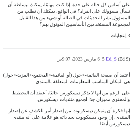
على أساس كل حالة على حدة، إذا كنت مهتمًا، يمكنك ببساطة أن
تسأل مسؤولك على انفراد؟ في الواقع، يمكنك أن تطلب من
المسؤول نشر التحديثات في الصالة أو شيء من هذا القبيل
لمجموعة المستخدمين الأساسيين الموثوق بهم؟
3 إعجابات
(Ed S)
Ed_S
5
6 مارس 2023، 9:07ص
أعتقد أن صفحة القائمة->حول (أو القائمة->المجتمع->المزيد->حول)
هي المكان المناسب للمعلومات المتعلقة بالمنتدى.
على الرغم من أنها لا تذكر ديسكورس حاليًا، أعتقد أن التخطيط
والمحتوى مميزان جدًا لجميع منتديات ديسكورس.
إنها فكرة أن يتمكن ديسكوبوت من إصدار أمر للكشف عن إصدار
المنتدى. إن وجود ديسكوبوت بحد ذاته هو علامة على أنه منتدى
ديسكورس أيضًا.