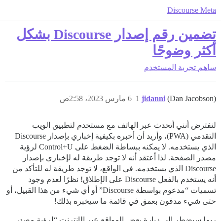
Discourse Meta
تضمين رقم إصدار Discourse بشكل
أكثر وضوحًا
ساهم
تجربة المستخدم
(Dan Jacobson)
jidanni
1
6 مارس 2023، 2:58ص
لنفترض أنني أتحدث عبر الهاتف مع مستخدم لتطبيق الويب
التقدمي (PWA)، وأريد أن أخبره بكيفية إخباري بإصدار Discourse
الذي يستخدمه. لا يمكنه ببساطة الضغط على Control+U لرؤية
مصدر الصفحة. لذا أعتقد أنه لا توجد طريقة له لإخباري بإصدار
Discourse الذي يستخدمه. في الواقع، لا توجد طريقة له للتأكد من
أنه يستخدم بالفعل Discourse على الإطلاق! نظرًا لعدم وجود
تسميات “مدعوم بواسطة Discourse” أو أي شيء من هذا القبيل، أو
حتى شيء مدفون بعمق في قائمة ما سيخبره بذلك!
ربما سيضطر إلى زيارة بعض المواقع عبر الإنترنت “لرؤية مصدر