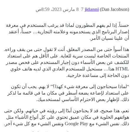
(Dan Jacobson)
jidanni
7
8 مارس 2023، 8:59ص
حسناً. إذا لم يفهم المطورون لماذا قد يرغب المستخدم في معرفة
إصدار البرنامج الذي يستخدمونه وعلامته التجارية… حسناً، أعتقد
أن علينا نسيان الأمر.
هذا أسوأ حتى من المصدر المغلق. أنت لا تقول حتى من يقف وراءه.
المنتجات الخاصة ليست سرية للغاية. على الأقل هم على استعداد
للكشف عن بعض الأسماء دون إجبار المستخدم على فحص مصدر
HTML هذا… مستحيل للمستخدم العادي الذي لديه هاتف خلوي
دون الحاجة إلى مساعدة خارجية.
“لماذا سيحتاجون إلى معرفة شيء كهذا؟” لا يهم. يجب أن تكون
على استعداد لإضاعة بضعة أسطر في مكان ما في قائمة ما لذكر
ذلك. لإظهار بعض الاحترام الأساسي لمستخدميك.
نعم، هذا صحيح، قد لا يحتاجون أبدًا إلى رؤيته في حياتهم. ولكن حتى
هواتفهم الخلوية في مكان عميق تحتوي على كل أنواع الأشياء مثل
ذلك. نفس الشيء مع Google Play ونفس الشيء مع كل شيء آخر.