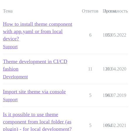
Тема
Ответов
Просм.
Активность
How to install theme component
with app.yaml or from local
6
1103
05.05.2022
device?
Support
Theme development in CI/CD
fashion
11
1303
21.04.2020
Development
Import site theme via console
5
1563
08.07.2019
Support
Is it possible to use theme
component from local folder (as
5
1694
05.02.2021
plugin) - for local development?