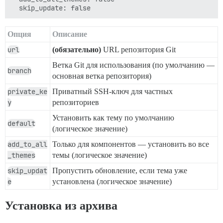
Опция
Описание
url
(обязательно)
URL репозитория Git
Ветка Git для использования (по умолчанию —
branch
основная ветка репозитория)
private_ke
Приватный SSH-ключ для частных
y
репозиториев
Установить как тему по умолчанию
default
(логическое значение)
add_to_all
Только для компонентов — установить во все
_themes
темы (логическое значение)
skip_updat
Пропустить обновление, если тема уже
e
установлена (логическое значение)
Установка из архива