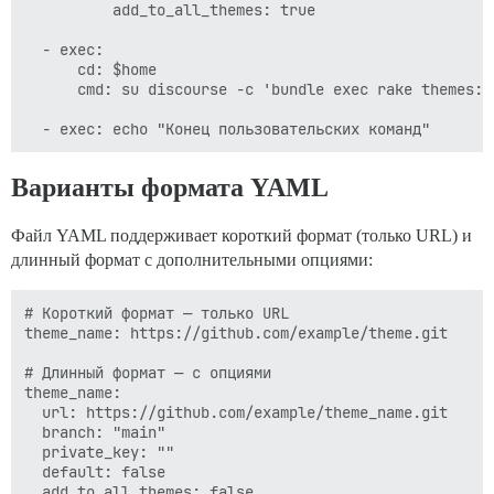
          add_to_all_themes: true

  - exec:

      cd: $home

      cmd: su discourse -c 'bundle exec rake themes:i
Варианты формата YAML
Файл YAML поддерживает короткий формат (только URL) и
длинный формат с дополнительными опциями:
# Короткий формат — только URL

theme_name: https://github.com/example/theme.git

# Длинный формат — с опциями

theme_name:

  url: https://github.com/example/theme_name.git

  branch: "main"

  private_key: ""

  default: false

  add_to_all_themes: false
