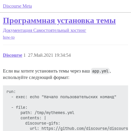
Discourse Meta
Программная установка темы
Документация
Самостоятельный хостинг
how-to
Discourse
1
27.Май.2021 19:34:54
Если вы хотите установить темы через ваш
app.yml
,
используйте следующий формат:
run:

  - exec: echo "Начало пользовательских команд"

  - file:

      path: /tmp/mythemes.yml

      contents: |

        discourse-gifs:

          url: https://github.com/discourse/discourse-