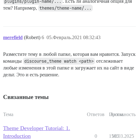
plugins/plugin-name/...
. Есть ли аналогичная опция для
тем? Например,
themes/theme-name/...
merefield
(Robert)
6
05.Февраль.2021 08:32:43
Разместите тему в любой папке, которая вам нравится. Запуск
команды
discourse_theme watch <path>
отслеживает
любые изменения в этой папке и загружает их на сайт в виде
дельт. Это и есть решение.
Связанные темы
Тема
Ответов
Просм.
Активность
Theme Developer Tutorial: 1.
Introduction
0
1505
18.03.2025