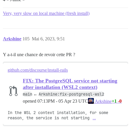
Very, very slow on local machine (fresh install)
Arkshine
105
Mai 6, 2023, 9:51
Y a-t-il une chance de revoir cette PR ?
github.com/discourse/install-rails
FIX: The PostgreSQL service not starting
after installation (WSL2 context)
main
Arkshine:fix-postgresql-wsl2
←
opened
07:13PM - 05 Apr 23 UTC
+1
-0
Arkshine
In the WSL 2 context installation, for some 
reason, the service is not starting 
…