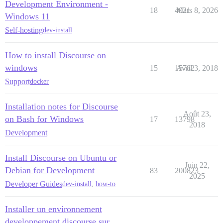
Development Environment -
18
4021
Mars 8, 2026
Windows 11
Self-hosting
dev-install
How to install Discourse on
windows
15
15782
Avril 3, 2018
Support
docker
Installation notes for Discourse
Août 23,
on Bash for Windows
17
13798
2018
Development
Install Discourse on Ubuntu or
Juin 22,
Debian for Development
83
200823
2025
Developer Guides
dev-install
,
how-to
Installer un environnement
developpement discourse sur