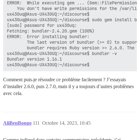
ERROR:  While executing gem ... (Gem::FilePermissionEr
    You don't have write permissions for the /var/lib
ux430uq@Asus-UX430UQ:~/discourse$

ux430uq@Asus-UX430UQ:~/discourse$ sudo gem install bun
[sudo] password for ux430uq:

Fetching: bundler-2.4.20.gem (100%)

ERROR:  Error installing bundler:

        The last version of bundler (>= 0) to support
        bundler requires Ruby version >= 2.6.0. The c
ux430uq@Asus-UX430UQ:~/discourse$ bundler -v

Bundler version 1.16.1

Comment puis-je résoudre ce problème facilement ? J’essayais
d’installer 2.6.0, puis 2.7.0, mais il y a toujours d’autres problèmes
avec cela.
AliBenBongo
111
Octobre 14, 2023, 10:45
Comme indiqué dans certains commentaires précédents, j’ai