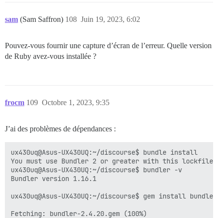
sam
(Sam Saffron)
108
Juin 19, 2023, 6:02
Pouvez-vous fournir une capture d’écran de l’erreur. Quelle version
de Ruby avez-vous installée ?
frocm
109
Octobre 1, 2023, 9:35
J’ai des problèmes de dépendances :
ux430uq@Asus-UX430UQ:~/discourse$ bundle install

You must use Bundler 2 or greater with this lockfile.

ux430uq@Asus-UX430UQ:~/discourse$ bundler -v

Bundler version 1.16.1

ux430uq@Asus-UX430UQ:~/discourse$ gem install bundler

Fetching: bundler-2.4.20.gem (100%)
