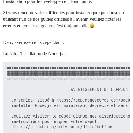
l’installation pour le développement fonctionne.
Si vous rencontrez des difficultés pour installer quelque chose en
utilisant l’un de nos guides officiels à l’avenir, veuillez noter les
erreurs et nous les signaler, c’est toujours utile
Deux avertissements cependant :
Lors de l’installation de Node.js :
=====================================================
▓▓▓▓▓▓▓▓▓▓▓▓▓▓▓▓▓▓▓▓▓▓▓▓▓▓▓▓▓▓▓▓▓▓▓▓▓▓▓▓▓▓▓▓▓▓▓▓▓▓▓▓▓
=====================================================
                           AVERTISSEMENT DE DÉPRECATIO
  Ce script, situé à https://deb.nodesource.com/setup_
  installer Node.js est maintenant déprécié et sera b
  Veuillez visiter le dépôt Github des distributions 
  instructions pour migrer votre dépôt.

  https://github.com/nodesource/distributions
