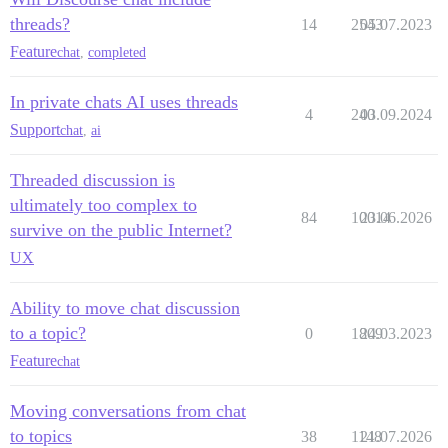
threads?
14
2543
05.07.2023
Feature
chat
,
completed
In private chats AI uses threads
4
240
03.09.2024
Support
chat
,
ai
Threaded discussion is
ultimately too complex to
84
10014
23.06.2026
survive on the public Internet?
UX
Ability to move chat discussion
to a topic?
0
1809
24.03.2023
Feature
chat
Moving conversations from chat
to topics
38
1148
21.07.2026