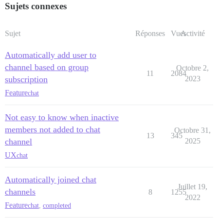
Sujets connexes
Sujet
Réponses
Vues
Activité
Automatically add user to
channel based on group
Octobre 2,
11
2084
subscription
2023
Feature
chat
Not easy to know when inactive
members not added to chat
Octobre 31,
13
345
channel
2025
UX
chat
Automatically joined chat
Juillet 19,
channels
8
1255
2022
Feature
chat
,
completed