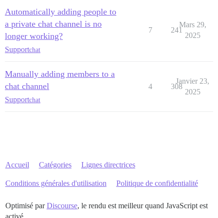
Automatically adding people to
a private chat channel is no
Mars 29,
7
241
longer working?
2025
Support
chat
Manually adding members to a
Janvier 23,
chat channel
4
308
2025
Support
chat
Accueil
Catégories
Lignes directrices
Conditions générales d'utilisation
Politique de confidentialité
Optimisé par
Discourse
, le rendu est meilleur quand JavaScript est
activé.