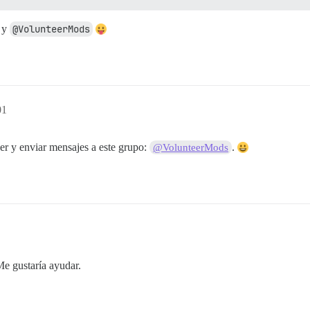
y
@VolunteerMods
01
er y enviar mensajes a este grupo:
.
@VolunteerMods
e gustaría ayudar.