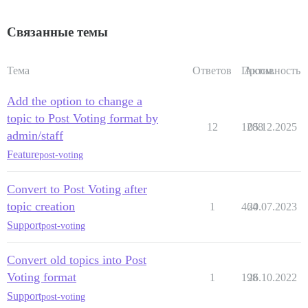
Связанные темы
Тема
Ответов
Просм.
Активность
Add the option to change a
topic to Post Voting format by
12
1288
05.12.2025
admin/staff
Feature
post-voting
Convert to Post Voting after
topic creation
1
464
20.07.2023
Support
post-voting
Convert old topics into Post
Voting format
1
198
26.10.2022
Support
post-voting