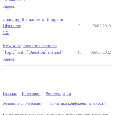
Support
Changing the names of things in
Discourse
2
1120
04.12.2019
UX
How to replace the discourse
`Topic` with `Question` instead?
18
1680
22.03.2022
Support
Главная
Категории
Рекомендации
Условия использования
Политика конфиденциальности