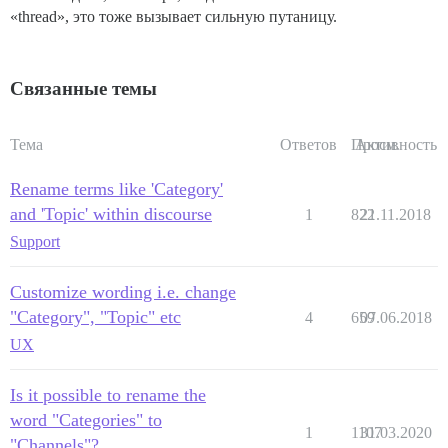
«thread», это тоже вызывает сильную путаницу.
Связанные темы
Тема
Ответов
Просм.
Активность
Rename terms like 'Category'
and 'Topic' within discourse
1
822
21.11.2018
Support
Customize wording i.e. change
"Category", "Topic" etc
4
659
07.06.2018
UX
Is it possible to rename the
word "Categories" to
1
1107
31.03.2020
"Channels"?