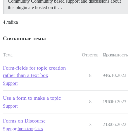
Community Community based support and discussions about
this plugin are hosted on th…
4 лайка
Связанные темы
Тема
Ответов
Просм.
Активность
Form-fields for topic creation
rather than a text box
8
940
16.10.2023
Support
Use a form to make a topic
8
1920
16.10.2023
Support
Forms on Discourse
3
2121
13.06.2022
Support
form-templates