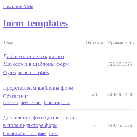
Discourse Meta
form-templates
Тема
Ответов
Просм.
Активность
Добавить поле открытого
Markdown в шаблоны форм
4
365
21.07.2026
Функция
form-templates
Представляем шаблоны форм
40
8206
16.06.2026
Объявления
feedback
,
new-feature
,
form-templates
Добавление функции вставки
в поля редактора форм
7
185
29.05.2026
Ошибка
form-templates
,
fixed