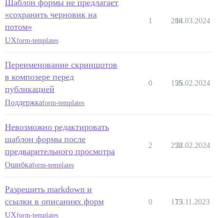
Шаблон формы не предлагает
«сохранить черновик на
1
286
14.03.2024
потом»
UX
form-templates
Переименование скриншотов
в композере перед
0
155
26.02.2024
публикацией
Поддержка
form-templates
Невозможно редактировать
шаблон формы после
2
258
22.02.2024
предварительного просмотра
Ошибка
form-templates
Разрешить markdown и
ссылки в описаниях форм
0
175
13.11.2023
UX
form-templates