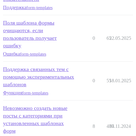
Поддержка
form-templates
Поля шаблона формы
очищаются, если
пользователь получает
0
65
22.05.2025
ошибку
Ошибка
form-templates
Поддержка связанных тем с
помощью экспериментальных
0
55
18.01.2025
шаблонов
Функция
form-templates
Невозможно создать новые
посты с категориями при
установленных шаблонах
8
435
04.11.2024
форм