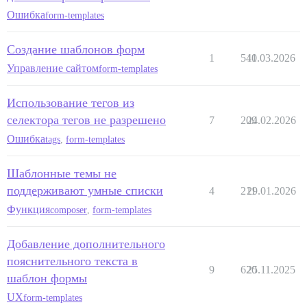
Ошибка
form-templates
Создание шаблонов форм
1
540
11.03.2026
Управление сайтом
form-templates
Использование тегов из
селектора тегов не разрешено
7
209
24.02.2026
Ошибка
tags
,
form-templates
Шаблонные темы не
поддерживают умные списки
4
211
29.01.2026
Функция
composer
,
form-templates
Добавление дополнительного
пояснительного текста в
9
620
25.11.2025
шаблон формы
UX
form-templates