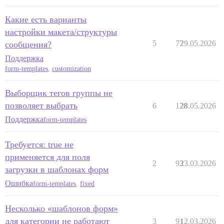
Какие есть варианты
настройки макета/структуры
5
77
29.05.2026
сообщения?
Поддержка
form-templates
,
customization
Выборщик тегов группы не
позволяет выбрать
6
128
28.05.2026
Поддержка
form-templates
Требуется: true не
применяется для поля
2
93
23.03.2026
загрузки в шаблонах форм
Ошибка
form-templates
,
fixed
Несколько «шаблонов форм»
для категории не работают
3
91
12.03.2026