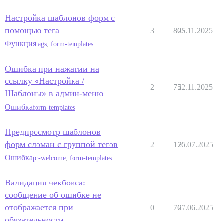
Настройка шаблонов форм с
помощью тега
3
803
25.11.2025
Функция
tags
,
form-templates
Ошибка при нажатии на
ссылку «Настройка /
2
75
22.11.2025
Шаблоны» в админ-меню
Ошибка
form-templates
Предпросмотр шаблонов
форм сломан с группой тегов
2
170
25.07.2025
Ошибка
pr-welcome
,
form-templates
Валидация чекбокса:
сообщение об ошибке не
отображается при
0
76
27.06.2025
обязательности