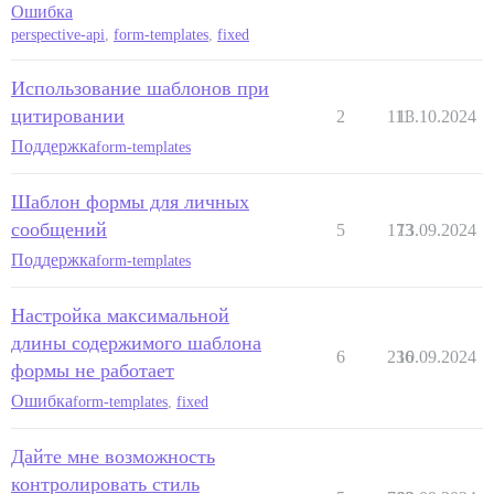
Ошибка
perspective-api
,
form-templates
,
fixed
Использование шаблонов при
цитировании
2
111
13.10.2024
Поддержка
form-templates
Шаблон формы для личных
сообщений
5
173
13.09.2024
Поддержка
form-templates
Настройка максимальной
длины содержимого шаблона
6
236
10.09.2024
формы не работает
Ошибка
form-templates
,
fixed
Дайте мне возможность
контролировать стиль