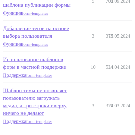
5
708
02.09.2024
шаблона публикации формы
Функция
form-templates
Добавление тегов на основе
выбора пользователя
3
374
15.05.2024
Функция
form-templates
Использование шаблонов
форм в частной поддержке
10
534
14.04.2024
Поддержка
form-templates
Шаблон темы не позволяет
пользователю загружать
медиа, а три строки вверху
3
371
24.03.2024
ничего не делают
Поддержка
form-templates