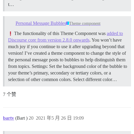
t…
Personal Message Bubbles
Theme component
The functionality of this Theme Component was
added to
Discourse core from version 2.8.0 onwards
. You won’t have
much joy if you continue to use it after upgrading beyond that
version! I’ve created a theme component to change the style of
the personal message posts to bubbles to help distinguish them
from topics. Settings: Set the background color of the bubble to
your theme’s primary, secondary or tertiary colors, or a
selection of other common colors. Select different color…
7 个赞
bartv
(Bart )
20
2021 年5 月 26 日 19:09