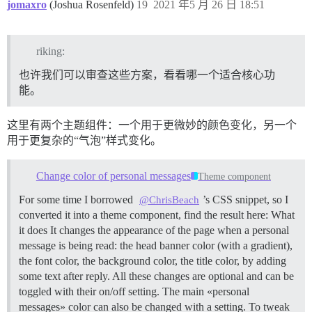
jomaxro
(Joshua Rosenfeld)
19
2021 年5 月 26 日 18:51
riking:
也许我们可以审查这些方案，看看哪一个适合核心功
能。
这里有两个主题组件：一个用于更微妙的颜色变化，另一个
用于更复杂的“气泡”样式变化。
Change color of personal messages
Theme component
For some time I borrowed
’s CSS snippet, so I
@ChrisBeach
converted it into a theme component, find the result here: What
it does It changes the appearance of the page when a personal
message is being read: the head banner color (with a gradient),
the font color, the background color, the title color, by adding
some text after reply. All these changes are optional and can be
toggled with their on/off setting. The main «personal
messages» color can also be changed with a setting. To tweak