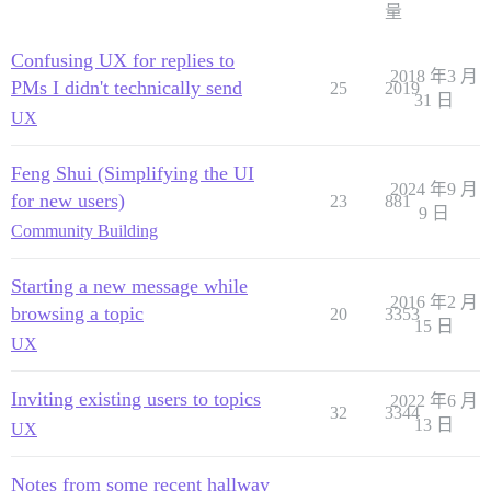
量
Confusing UX for replies to
2018 年3 月
PMs I didn't technically send
25
2019
31 日
UX
Feng Shui (Simplifying the UI
2024 年9 月
for new users)
23
881
9 日
Community Building
Starting a new message while
2016 年2 月
browsing a topic
20
3353
15 日
UX
Inviting existing users to topics
2022 年6 月
32
3344
13 日
UX
Notes from some recent hallway