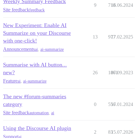
Weekly Summary Feedback
9
718
16.06.2024
Site feedback
feedback
New Experiment: Enable AI
Summarize on your Discourse
13
977
17.02.2025
with one-click!
Announcements
ai
,
ai-summarize
Summarise with AI button...
new?
26
1861
07.09.2023
Feature
ai
,
ai-summarize
The new #forum-summaries
category
0
556
17.01.2024
Site feedback
automation
,
ai
Using the Discourse AI plugin
2
83
15.07.2026
Support
ai