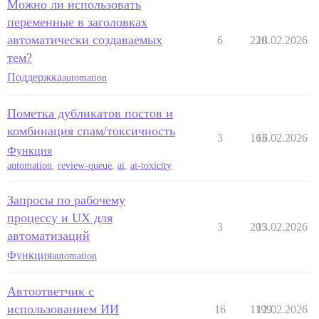
Можно ли использовать
переменные в заголовках
автоматически создаваемых
6
220
18.02.2026
тем?
Поддержка
automation
Пометка дубликатов постов и
комбинация спам/токсичность
3
163
16.02.2026
Функция
automation
,
review-queue
,
ai
,
ai-toxicity
Запросы по рабочему
процессу и UX для
3
205
13.02.2026
автоматизаций
Функция
automation
Автоответчик с
использованием ИИ
16
1199
12.02.2026