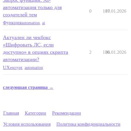
Запрос функции: AI-
автоматизация только для
0
107
10.01.2026
создателей тем
Функция
automation
,
ai
Актуален ли чекбокс
«Шифровать ЛС, если
доступно» в опциях скрипта
2
130
06.01.2026
автоматизации?
UX
encrypt
,
automation
следующая страница →
Главная
Категории
Рекомендации
Условия использования
Политика конфиденциальности