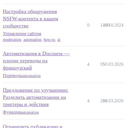
Настройка обнаружения
NSFW-контента в вашем
0
1469
10.10.2024
сообществе
Управление сайтом
moderation
,
automation
,
how-to
,
ai
Автоматизация в Discourse —
плохие переводы на
4
95
10.03.2026
французский
Переводы
automation
Предложение по улучшению:
Разделить автоматизации на
4
201
10.03.2026
триггеры и действия
Функция
automation
Ограничить публикацию в