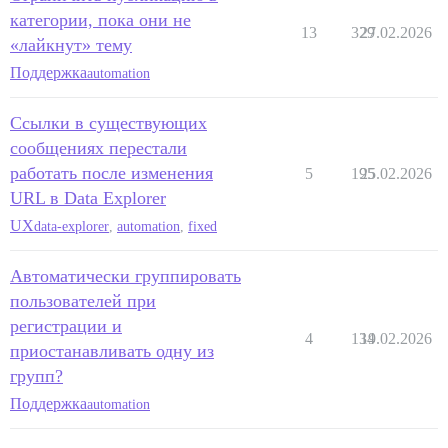
категории, пока они не
13
329
27.02.2026
«лайкнут» тему
Поддержка
automation
Ссылки в существующих
сообщениях перестали
работать после изменения
5
195
25.02.2026
URL в Data Explorer
UX
data-explorer
,
automation
,
fixed
Автоматически группировать
пользователей при
регистрации и
4
134
19.02.2026
приостанавливать одну из
групп?
Поддержка
automation