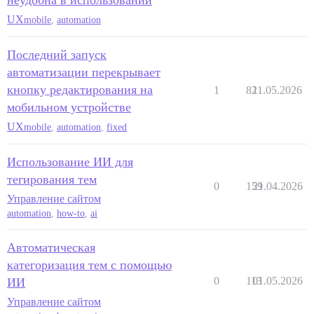
неудобна в использовании
UX
mobile
,
automation
Последний запуск
автоматизации перекрывает
кнопку редактирования на
1
82
11.05.2026
мобильном устройстве
UX
mobile
,
automation
,
fixed
Использование ИИ для
тегирования тем
0
159
21.04.2026
Управление сайтом
automation
,
how-to
,
ai
Автоматическая
категоризация тем с помощью
0
113
01.05.2026
ИИ
Управление сайтом