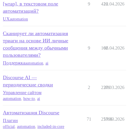
[wrap], в текстовом поле
9
426
12.04.2026
автоматизаций?
UX
automation
Сканирует ли автоматизация
триаги на основе ИИ личные
сообщения между обычными
9
162
06.04.2026
пользователями?
Поддержка
automation
,
ai
Discourse AI —
периодические сводки
2
2379
20.03.2026
Управление сайтом
automation
,
how-to
,
ai
Автоматизация Discourse
71
25796
19.03.2026
Плагин
official
,
automation
,
included-in-core