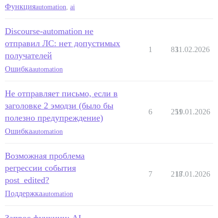
Функция
automation
,
ai
Discourse-automation не
отправил ЛС: нет допустимых
1
83
11.02.2026
получателей
Ошибка
automation
Не отправляет письмо, если в
заголовке 2 эмодзи (было бы
6
251
19.01.2026
полезно предупреждение)
Ошибка
automation
Возможная проблема
регрессии события
7
218
17.01.2026
post_edited?
Поддержка
automation