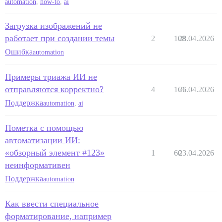
automation
,
how-to
,
ai
Загрузка изображений не
работает при создании темы
2
108
28.04.2026
Ошибка
automation
Примеры триажа ИИ не
отправляются корректно?
4
161
26.04.2026
Поддержка
automation
,
ai
Пометка с помощью
автоматизации ИИ:
«обзорный элемент #123»
1
60
23.04.2026
неинформативен
Поддержка
automation
Как ввести специальное
форматирование, например