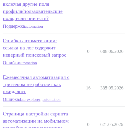
включая другие поля
профиля/пользовательские
поля, если они есть?
Поддержка
automation
Ошибка автоматизации:
ссылка на лог содержит
0
64
08.06.2026
неверный поисковый запрос
Ошибка
automation
Ежемесячная автоматизация с
триггером не работает как
16
383
19.05.2026
ожидалось
Ошибка
data-explorer
,
automation
Страница настройки скрипта
автоматизации на мобильном
0
62
11.05.2026