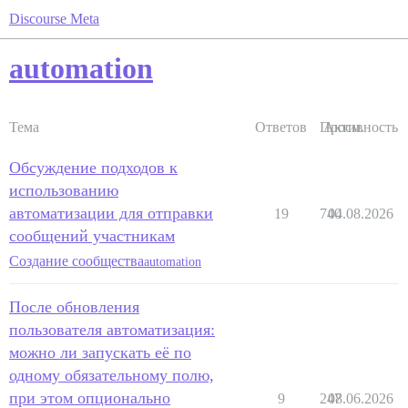
Discourse Meta
automation
Тема
Ответов
Просм.
Активность
Обсуждение подходов к
использованию
автоматизации для отправки
19
740
04.08.2026
сообщений участникам
Создание сообщества
automation
После обновления
пользователя автоматизация:
можно ли запускать её по
одному обязательному полю,
при этом опционально
9
247
08.06.2026